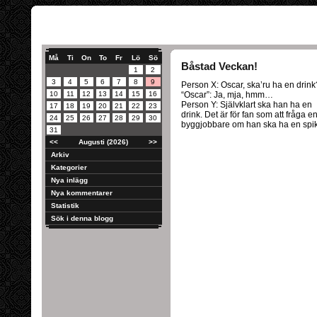
Må
Ti
On
To
Fr
Lö
Sö
Båstad Veckan!
1
2
3
4
5
6
7
8
9
Person X: Oscar, ska’ru ha en drink
10
11
12
13
14
15
16
“Oscar”: Ja, mja, hmm…
Person Y: Självklart ska han ha en
17
18
19
20
21
22
23
drink. Det är för fan som att fråga e
24
25
26
27
28
29
30
byggjobbare om han ska ha en spik
31
<<
Augusti (2026)
>>
Arkiv
Kategorier
Nya inlägg
Nya kommentarer
Statistik
Sök i denna blogg