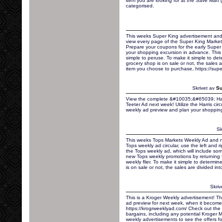
item you are looking for at the Save Mart 
categorised.
This weeks Super King advertisement and
view every page of the Super King Market 
Prepare your coupons for the early Super
your shopping excursion in advance. This
simple to peruse. To make it simple to det
grocery shop is on sale or not, the sales a
item you choose to purchase, https://sup
Skrivet av
Su
View the complete &#10035;&#65039; Harri
Teeter Ad next week! Utilize the Harris cir
weekly ad preview and plan your shopping
Sk
This weeks Tops Markets Weekly Ad and n
Tops weekly ad circular, use the left and 
the Tops weekly ad, which will include so
new Tops weekly promotions by returning fr
weekly flier. To make it simple to determine
is on sale or not, the sales are divided int
Skriv
This is a Kroger Weekly advertisement! T
ad preview for next week, when it becomes
https://krogrweeklyad.com/ Check out the K
bargains, including any potential Kroger 
weekly advertisements to see the offers f