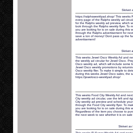
Skrivet 
https://ralphsweeklyad.shop/ This weeks
every page of the Ralphs weekly ad circula
for the Ralphs weekly ad preview, which wi
look through the Ralphs weekly flyer. To m
you are looking for is on sale during this
through the Ralphs advertisement for next
save a ton of money! Dont pass up the fan
advertisement!
Skrivet 
This weeks Jewel Osco Weekly Ad and ne
the weekly ad circular for Jewel Osco. Pr
Osco weekly ad, which will include some 
Jewel Osco weekly promotions by returning 
Osco weekly flier. To make it simple to det
during this weeks Jewel Osco sales, the sa
https://jewelosco-weeklyad.shop/
This weeks Food City Weekly Ad and next
City weekly ad circular, use the left and r
City weekly ad preview and schedule your s
through the Food City weekly flyer. To mak
you are looking for is on sale during this 
Regardless of the item you choose to pur
the next week to see whether it is on sale
Skrivet av
This weeks El Super Weekly Ad and next 