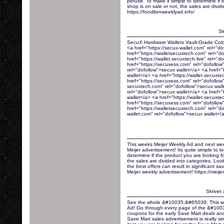
peruse. To make it simple to determine if 
shop is on sale or not, the sales are divide
https://foodlionweeklyad.info/
Sk
SecuX Hardware Wallets Vault-Grade Cold
<a href="https://secux-wallet.com" rel="d
href="https://walletsecuxtech.com" rel="d
href="https://wallet.secuxtech.live" rel="
href="https://secuxess.com" rel="dofollow
rel="dofollow">secux wallet</a> <a href="
wallet</a> <a href="https://wallet.secuxte
href="https://secuxess.com" rel="dofollow"
secuxtech.com" rel="dofollow">secux wall
rel="dofollow">secux wallet</a> <a href="
wallet</a> <a href="https://wallet.secuxte
href="https://secuxess.com" rel="dofollow
href="https://walletsecuxtech.com" rel="do
wallet.com" rel="dofollow">secux wallet</
This weeks Meijer Weekly Ad and next wee
Meijer advertisement! Its quite simple to lo
determine if the product you are looking fo
the sales are divided into categories. Loo
the best offers can result in significant s
Meijer weekly advertisement! https://meije
Skrivet
See the whole &#10035;&#65039; This w
Ad! Go through every page of the &#1003
coupons for the early Save Mart deals an
Save Mart sales advertisement is really si