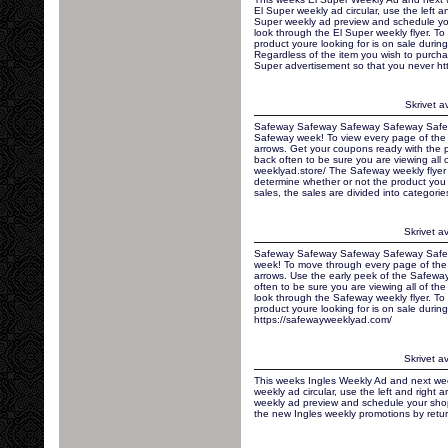
El Super weekly ad circular, use the left a
Super weekly ad preview and schedule you
look through the El Super weekly flyer. To
product youre looking for is on sale durin
Regardless of the item you wish to purchas
Super advertisement so that you never htt
Skrivet a
Safeway Safeway Safeway Safeway Saf
Safeway week! To view every page of the S
arrows. Get your coupons ready with the 
back often to be sure you are viewing all
weeklyad.store/ The Safeway weekly flyer i
determine whether or not the product you 
sales, the sales are divided into categorie
Skrivet a
Safeway Safeway Safeway Safeway Saf
week! To move through every page of the S
arrows. Use the early peek of the Safewa
often to be sure you are viewing all of th
look through the Safeway weekly flyer. To
product youre looking for is on sale durin
https://safewayweeklyad.com/
Skrivet a
This weeks Ingles Weekly Ad and next wee
weekly ad circular, use the left and right 
weekly ad preview and schedule your shopp
the new Ingles weekly promotions by retur