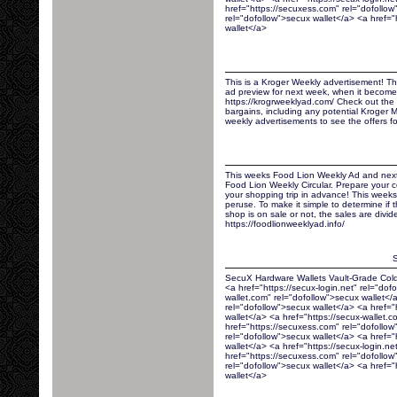
href="https://secuxess.com" rel="dofollow"
rel="dofollow">secux wallet</a> <a href="
wallet</a>
This is a Kroger Weekly advertisement! T
ad preview for next week, when it becomes
https://krogrweeklyad.com/ Check out the K
bargains, including any potential Kroger 
weekly advertisements to see the offers f
This weeks Food Lion Weekly Ad and next
Food Lion Weekly Circular. Prepare your 
your shopping trip in advance! This weeks
peruse. To make it simple to determine if 
shop is on sale or not, the sales are divide
https://foodlionweeklyad.info/
S
SecuX Hardware Wallets Vault-Grade Cold
<a href="https://secux-login.net" rel="dof
wallet.com" rel="dofollow">secux wallet</
rel="dofollow">secux wallet</a> <a href="h
wallet</a> <a href="https://secux-wallet.
href="https://secuxess.com" rel="dofollow"
rel="dofollow">secux wallet</a> <a href="
wallet</a> <a href="https://secux-login.ne
href="https://secuxess.com" rel="dofollow"
rel="dofollow">secux wallet</a> <a href="
wallet</a>