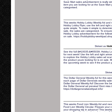
Save Mart sales advertisement is really si
item you are looking for at the Save Mart 
categorised.
This weeks Hobby Lobby Weekly Ad and n
Hobby Lobby Flyer, use the left and right
quite simple. To make it simple to determi
sale, the sales are categorized. To ensur
Hobby Lobby advertisement for the followi
on sale. https://hobbylobby-weeklyad.sho
Skrivet av
Hob
See the full &#10035;&#65039; Hobby Lo
for next week! Use the left and right arro
to explore the Hobby Lobby sales ad scan.
the product youre looking for is on sale.
the upcoming week to see if the product 
Skriv
The Dollar General Weekly Ad for this we
each page of Dollar Generals weekly sale
Dollar General Weekly Ad! Discover the b
the Dollar General ad preview! Dont miss t
https://dollargeneralweeklyad.info/
This weeks Food Lion Weekly Ad and next
Food Lion Weekly Circular. Prepare your 
your shopping trip in advance! This weeks