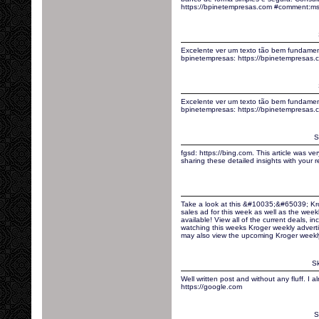
https://bpinetempresas.com #comment:ms
Excelente ver um texto tão bem fundamen
bpinetempresas: https://bpinetempresas.
Excelente ver um texto tão bem fundamen
bpinetempresas: https://bpinetempresas
S
fgsd: https://bing.com. This article was ve
sharing these detailed insights with your r
Take a look at this &#10035;&#65039; Kr
sales ad for this week as well as the wee
available! View all of the current deals, 
watching this weeks Kroger weekly advert
may also view the upcoming Kroger weekl
Sk
Well written post and without any fluff. I
https://google.com
S