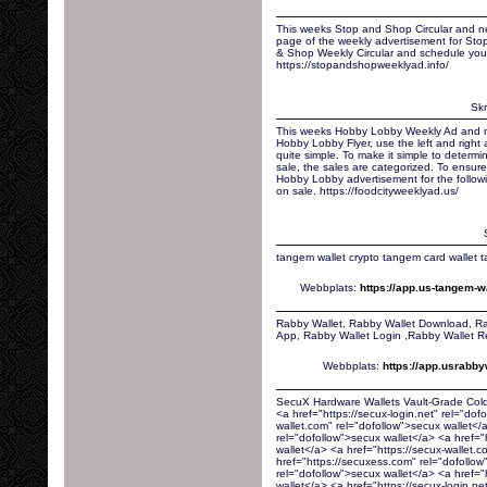
This weeks Stop and Shop Circular and n
page of the weekly advertisement for Sto
& Shop Weekly Circular and schedule you
https://stopandshopweeklyad.info/
Skr
This weeks Hobby Lobby Weekly Ad and n
Hobby Lobby Flyer, use the left and right
quite simple. To make it simple to determi
sale, the sales are categorized. To ensur
Hobby Lobby advertisement for the followi
on sale. https://foodcityweeklyad.us/
tangem wallet crypto tangem card wallet 
Webbplats:
https://app.us-tangem-
Rabby Wallet, Rabby Wallet Download, Ra
App, Rabby Wallet Login ,Rabby Wallet R
Webbplats:
https://app.usrabb
SecuX Hardware Wallets Vault-Grade Cold
<a href="https://secux-login.net" rel="dof
wallet.com" rel="dofollow">secux wallet</
rel="dofollow">secux wallet</a> <a href="h
wallet</a> <a href="https://secux-wallet.
href="https://secuxess.com" rel="dofollow"
rel="dofollow">secux wallet</a> <a href="
wallet</a> <a href="https://secux-login.ne