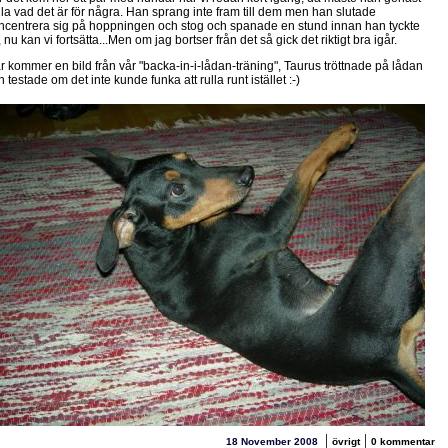
lla vad det är för några. Han sprang inte fram till dem men han slutade
ncentrera sig på hoppningen och stog och spanade en stund innan han tyckte
, nu kan vi fortsätta...Men om jag bortser från det så gick det riktigt bra igår.
r kommer en bild från vår "backa-in-i-lådan-träning", Taurus tröttnade på lådan
 testade om det inte kunde funka att rulla runt istället :-)
|
|
18 November 2008
övrigt
0 kommentar