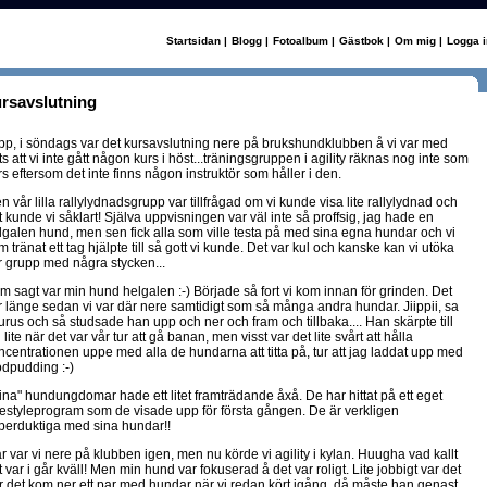
Startsidan
|
Blogg
|
Fotoalbum
|
Gästbok
|
Om mig
|
Logga i
rsavslutning
pp, i söndags var det kursavslutning nere på brukshundklubben å vi var med
ts att vi inte gått någon kurs i höst...träningsgruppen i agility räknas nog inte som
rs eftersom det inte finns någon instruktör som håller i den.
n vår lilla rallylydnadsgrupp var tillfrågad om vi kunde visa lite rallylydnad och
t kunde vi såklart! Själva uppvisningen var väl inte så proffsig, jag hade en
lgalen hund, men sen fick alla som ville testa på med sina egna hundar och vi
 tränat ett tag hjälpte till så gott vi kunde. Det var kul och kanske kan vi utöka
r grupp med några stycken...
m sagt var min hund helgalen :-) Började så fort vi kom innan för grinden. Det
r länge sedan vi var där nere samtidigt som så många andra hundar. Jiippii, sa
urus och så studsade han upp och ner och fram och tillbaka.... Han skärpte till
 lite när det var vår tur att gå banan, men visst var det lite svårt att hålla
ncentrationen uppe med alla de hundarna att titta på, tur att jag laddat upp med
odpudding :-)
ina" hundungdomar hade ett litet framträdande åxå. De har hittat på ett eget
eestyleprogram som de visade upp för första gången. De är verkligen
perduktiga med sina hundar!!
år var vi nere på klubben igen, men nu körde vi agility i kylan. Huugha vad kallt
 var i går kväll! Men min hund var fokuserad å det var roligt. Lite jobbigt var det
r det kom ner ett par med hundar när vi redan kört igång, då måste han genast