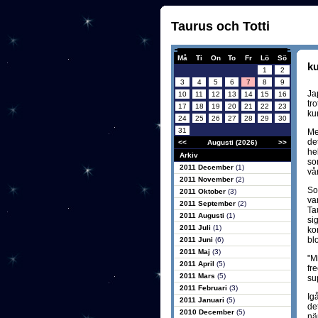
Taurus och Totti
Må
Ti
On
To
Fr
Lö
Sö
ku
1
2
3
4
5
6
7
8
9
Ja
10
11
12
13
14
15
16
tro
17
18
19
20
21
22
23
ku
24
25
26
27
28
29
30
31
Me
de
<<
Augusti (2026)
>>
he
Arkiv
som
2011 December
(1)
vå
2011 November
(2)
So
2011 Oktober
(3)
va
2011 September
(2)
Ta
2011 Augusti
(1)
sig
2011 Juli
(1)
ko
bl
2011 Juni
(6)
2011 Maj
(3)
"M
2011 April
(5)
fr
2011 Mars
(5)
su
2011 Februari
(3)
Ig
2011 Januari
(5)
det
2010 December
(5)
nä