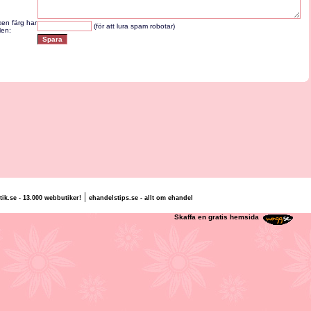
lken färg har
(för att lura spam robotar)
len:
|
tik.se - 13.000 webbutiker!
ehandelstips.se - allt om ehandel
lly Schyllert
Skaffa en gratis hemsida