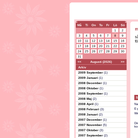
Må
Ti
On
To
Fr
Lö
Sö
m
1
2
3
4
5
6
7
8
9
så
10
11
12
13
14
15
16
f
17
18
19
20
21
22
23
24
25
26
27
28
29
30
31
<<
Augusti (2026)
>>
Arkiv
2009 September
(1)
2009 Januari
(1)
2008 December
(1)
2008 Oktober
(1)
2008 September
(1)
S
2008 Maj
(2)
2008 April
(1)
Na
E-
2008 Februari
(3)
We
2008 Januari
(2)
2007 December
(1)
Di
2007 November
(5)
ko
2007 Oktober
(3)
2007 September
(2)