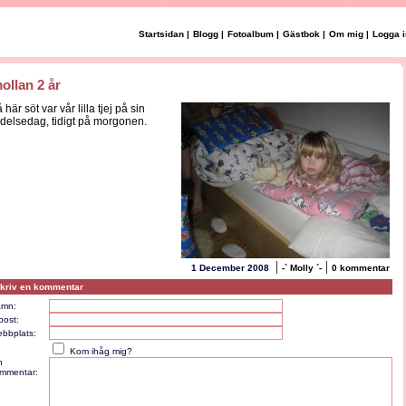
Startsidan
|
Blogg
|
Fotoalbum
|
Gästbok
|
Om mig
|
Logga i
ollan 2 år
 här söt var vår lilla tjej på sin
ödelsedag, tidigt på morgonen.
|
|
1 December 2008
-` Molly ´-
0 kommentar
kriv en kommentar
mn:
post:
bbplats:
Kom ihåg mig?
n
mmentar: