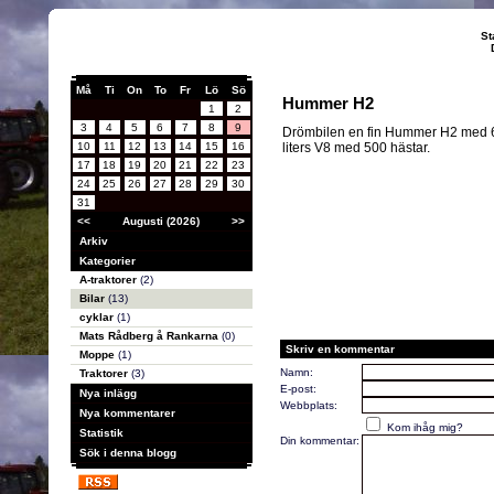
St
Må
Ti
On
To
Fr
Lö
Sö
Hummer H2
1
2
3
4
5
6
7
8
9
Drömbilen en fin Hummer H2 med 
10
11
12
13
14
15
16
liters V8 med 500 hästar.
17
18
19
20
21
22
23
24
25
26
27
28
29
30
31
<<
Augusti (2026)
>>
Arkiv
Kategorier
A-traktorer
(2)
Bilar
(13)
cyklar
(1)
Mats Rådberg å Rankarna
(0)
Skriv en kommentar
Moppe
(1)
Namn:
Traktorer
(3)
E-post:
Nya inlägg
Webbplats:
Nya kommentarer
Kom ihåg mig?
Statistik
Din kommentar:
Sök i denna blogg