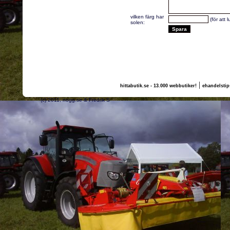
vilken färg har
(för att 
solen:
|
hittabutik.se - 13.000 webbutiker!
ehandelstip
(c) 2011, nogg.se & Fredrik S