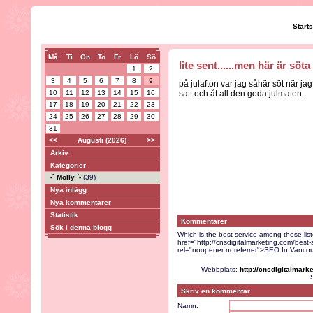
Start
Må
Ti
On
To
Fr
Lö
Sö
lite sent......men här är söta
1
2
3
4
5
6
7
8
9
på julafton var jag såhär söt när jag
10
11
12
13
14
15
16
satt och åt all den goda julmaten.
17
18
19
20
21
22
23
24
25
26
27
28
29
30
31
<<
Augusti (2026)
>>
Arkiv
Kategorier
-` Molly ´-
(39)
Nya inlägg
Nya kommentarer
Statistik
Kommentarer
Sök i denna blogg
Which is the best service among those list
href="http://cnsdigitalmarketing.com/bes
rel="noopener noreferrer">SEO In Vanco
Webbplats:
http://cnsdigitalmar
Skriv en kommentar
Namn: