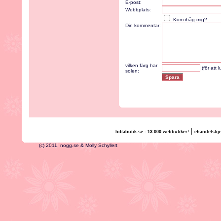
E-post:
Webbplats:
Kom ihåg mig?
Din kommentar:
vilken färg har
(för att 
solen:
|
hittabutik.se - 13.000 webbutiker!
ehandelstip
(c) 2011, nogg.se & Molly Schyllert