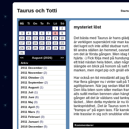
Taurus och Totti
Start
Må
Ti
On
To
Fr
Lö
Sö
mysteriet löst
1
2
3
4
5
6
7
8
9
Det bästa med Taurus är hans gläd
10
11
12
13
14
15
16
är verkligen superskönt när man ka
17
18
19
20
21
22
23
det lugnt och inte alltid studsar runt
24
25
26
27
28
29
30
till andra ställen än hemmet, oavset
31
om det är första gången. Men idag h
<<
Augusti (2026)
>>
hjärta :-) Fick följa med på hundun
ett träd nästan hela tiden, utan nå
Arkiv
slängde en blick på honom så satt h
2011 December
(1)
marken, men inget pip och gnäll ell
2011 November
(2)
Har också en tid misstänkt att jag 
2011 Oktober
(3)
Har flera gånger nu i vinter satt på
2011 September
(2)
agilityplanen. När jag sedan tittat ti
2011 Augusti
(1)
Den lilla biten som sitter mellan f
2011 Juli
(1)
alls suttit mellan bennen utan häng
2011 Juni
(6)
gånger att det är väldans vad tanksp
täcket....Men detta mysterie är nu lö
2011 Maj
(3)
tankspriddhet...Det är Taurus som ha
2011 April
(5)
"trampa ur" på egen tass. Får kansk
2011 Mars
(5)
inte trasslar in sig och snubblar eller
2011 Februari
(3)
2011 Januari
(5)
Kommentarer
2010 December
(5)