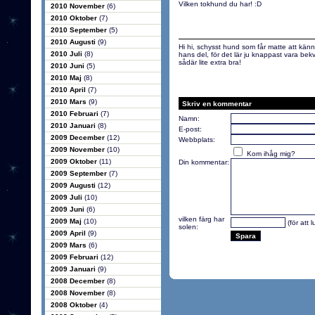
Vilken tokhund du har! :D
2010 November
(6)
2010 Oktober
(7)
2010 September
(5)
2010 Augusti
(9)
Hi hi, schysst hund som får matte att känna
2010 Juli
(8)
hans del, för det lär ju knappast vara bekv
sådär lite extra bra!
2010 Juni
(5)
2010 Maj
(8)
2010 April
(7)
2010 Mars
(9)
Skriv en kommentar
2010 Februari
(7)
Namn:
2010 Januari
(8)
E-post:
2009 December
(12)
Webbplats:
2009 November
(10)
Kom ihåg mig?
2009 Oktober
(11)
Din kommentar:
2009 September
(7)
2009 Augusti
(12)
2009 Juli
(10)
2009 Juni
(6)
vilken färg har
2009 Maj
(10)
(för att 
solen:
2009 April
(9)
2009 Mars
(6)
2009 Februari
(12)
2009 Januari
(9)
2008 December
(8)
2008 November
(8)
2008 Oktober
(4)