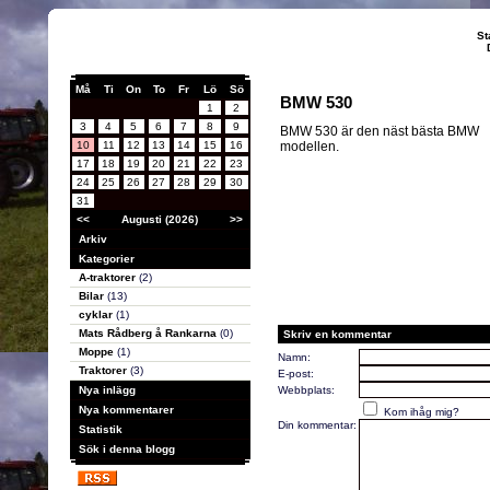
St
Må
Ti
On
To
Fr
Lö
Sö
BMW 530
1
2
3
4
5
6
7
8
9
BMW 530 är den näst bästa BMW
10
11
12
13
14
15
16
modellen.
17
18
19
20
21
22
23
24
25
26
27
28
29
30
31
<<
Augusti (2026)
>>
Arkiv
Kategorier
A-traktorer
(2)
Bilar
(13)
cyklar
(1)
Mats Rådberg å Rankarna
(0)
Skriv en kommentar
Moppe
(1)
Namn:
Traktorer
(3)
E-post:
Nya inlägg
Webbplats:
Nya kommentarer
Kom ihåg mig?
Din kommentar:
Statistik
Sök i denna blogg