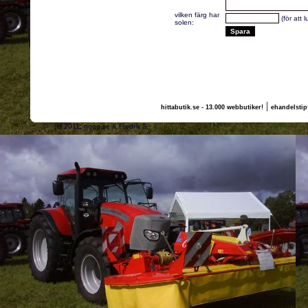
vilken färg har
(för att 
solen:
|
hittabutik.se - 13.000 webbutiker!
ehandelstip
(c) 2011, nogg.se & Fredrik S