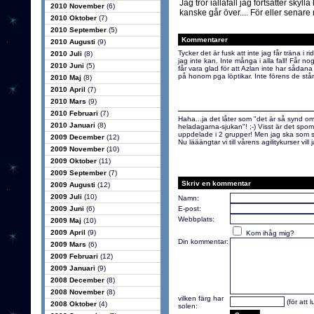
Jag tror iallafall jag fortsätter skyll
2010 November
(6)
kanske går över.... För eller senare 
2010 Oktober
(7)
2010 September
(5)
Kommentarer
2010 Augusti
(9)
Tycker det är fusk att inte jag får träna i rid
2010 Juli
(8)
jag inte kan. Inte många i alla fall! Får nog
2010 Juni
(5)
får vara glad för att Azlan inte har sådan
på honom pga löptikar. Inte förens de står
2010 Maj
(8)
2010 April
(7)
2010 Mars
(9)
2010 Februari
(7)
Haha...ja det låter som "det är så synd om
2010 Januari
(8)
heladagarna-sjukan"! ;-) Visst är det spom
uppdelade i 2 grupper! Men jag ska som sagt
2009 December
(12)
Nu lääängtar vi till vårens agilitykurser vill j
2009 November
(10)
2009 Oktober
(11)
2009 September
(7)
Skriv en kommentar
2009 Augusti
(12)
2009 Juli
(10)
Namn:
2009 Juni
(6)
E-post:
Webbplats:
2009 Maj
(10)
2009 April
(9)
Kom ihåg mig?
Din kommentar:
2009 Mars
(6)
2009 Februari
(12)
2009 Januari
(9)
2008 December
(8)
2008 November
(8)
vilken färg har
(för att 
2008 Oktober
(4)
solen: