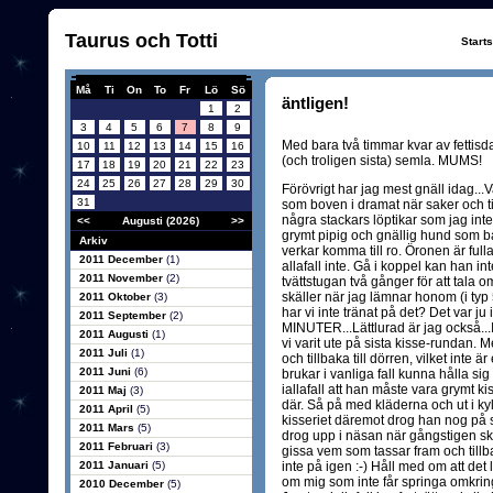
Taurus och Totti
Start
Må
Ti
On
To
Fr
Lö
Sö
äntligen!
1
2
3
4
5
6
7
8
9
Med bara två timmar kvar av fettisd
10
11
12
13
14
15
16
(och troligen sista) semla. MUMS!
17
18
19
20
21
22
23
24
25
26
27
28
29
30
Förövrigt har jag mest gnäll idag...V
31
som boven i dramat när saker och ting 
några stackars löptikar som jag inte
<<
Augusti (2026)
>>
grymt pipig och gnällig hund som b
Arkiv
verkar komma till ro. Öronen är fulla
2011 December
(1)
allafall inte. Gå i koppel kan han in
2011 November
(2)
tvättstugan två gånger för att tala 
skäller när jag lämnar honom (i typ 5
2011 Oktober
(3)
har vi inte tränat på det? Det var j
2011 September
(2)
MINUTER...Lättlurad är jag också...Ig
2011 Augusti
(1)
vi varit ute på sista kisse-rundan. 
2011 Juli
(1)
och tillbaka till dörren, vilket int
2011 Juni
(6)
brukar i vanliga fall kunna hålla si
iallafall att han måste vara grymt k
2011 Maj
(3)
där. Så på med kläderna och ut i ky
2011 April
(5)
kisseriet däremot drog han nog på s
2011 Mars
(5)
drog upp i näsan när gångstigen sk
2011 Februari
(3)
gissa vem som tassar fram och tillb
2011 Januari
(5)
inte på igen :-) Håll med om att det
om mig som inte får springa omkrin
2010 December
(5)