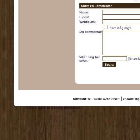
Skriv en kommentar
Namn:
E-post:
Webbplats:
Kom ihåg mig?
Din kommentar:
vilken färg har
(för att 
solen:
|
hittabutik.se - 13.000 webbutiker!
ehandelstip
(c) 2011, nogg.se & Martin Hökmossen