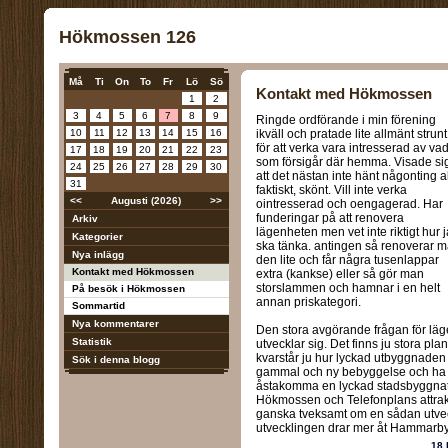
Hökmossen 126
Må
Ti
On
To
Fr
Lö
Sö
Kontakt med Hökmossen
1
2
3
4
5
6
7
8
9
Ringde ordförande i min förening
10
11
12
13
14
15
16
ikväll och pratade lite allmänt strunt
för att verka vara intresserad av va
17
18
19
20
21
22
23
som försigår där hemma. Visade si
24
25
26
27
28
29
30
att det nästan inte hänt någonting a
31
faktiskt, skönt. Vill inte verka
<<
Augusti (2026)
>>
ointresserad och oengagerad. Har
funderingar på att renovera
Arkiv
lägenheten men vet inte riktigt hur 
Kategorier
ska tänka. antingen så renoverar 
Nya inlägg
den lite och får några tusenlappar
Kontakt med Hökmossen
extra (kankse) eller så gör man
storslammen och hamnar i en helt
På besök i Hökmossen
annan priskategori.
Sommartid
Nya kommentarer
Den stora avgörande frågan för läg
Statistik
utvecklar sig. Det finns ju stora p
kvarstår ju hur lyckad utbyggnaden 
Sök i denna blogg
gammal och ny bebyggelse och ha kv
åstakomma en lyckad stadsbyggnation
Hökmossen och Telefonplans attrakti
ganska tveksamt om en sådan utveck
utvecklingen drar mer åt Hammarbysj
18