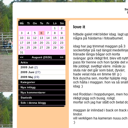
St
Må
Ti
On
To
Fr
Lö
Sö
love it
1
2
3
4
5
6
7
8
9
hittade galet mkt bilder idag. lagt u
10
11
12
13
14
15
16
några på hästarna i fotoalbumet.
17
18
19
20
21
22
23
idag har jag trimmat maggan på 3
24
25
26
27
28
29
30
sockerbitar på rad längst medellinj
31
tränade långa bågar och korta
<<
Augusti (2026)
>>
svängar. gick riktigt fint. blev ett nytr
pass för henne och hon tyckte det v
Arkiv
lite jobbigt. svettigt värre. måste ju
2009 Juli
(2)
sluta när det går som bäst, (tyvärr,
2009 Juni
(27)
hade velat rida en timme till :p )
2009 Maj
(23)
fick duscha sen, morfar hjälpte mig
och hålla i maggan. hon va så snäll
Kategorier
idag :)
Nya inlägg
Nya kommentarer
red Roddan i hoppdungen, men hopp
Statistik
riktigt pigg och busig. roligt.
morfar och jag har stått och betat 
Sök i denna blogg
maggan är inlindad i back on track n
lindor.
vill verkligen ha kameran nuuu.oc
:)