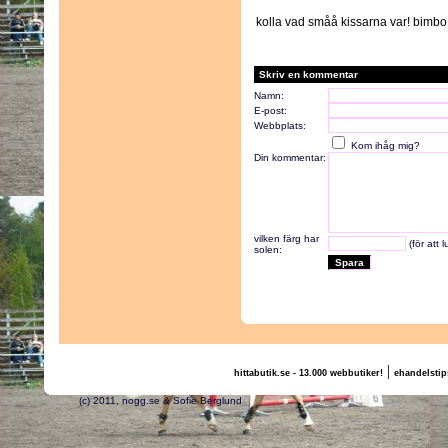
kolla vad småå kissarna var! bimb
Skriv en kommentar
Namn:
E-post:
Webbplats:
Kom ihåg mig?
Din kommentar:
vilken färg har
(för att 
solen:
|
hittabutik.se - 13.000 webbutiker!
ehandelstip
(c) 2011, nogg.se & Sofie Berglund