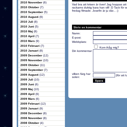
2010 November
(6)
Vad bra att krisen är över! Jag hoppas att 
2010 Oktober
(7)
rackarns duktig bara han vill! :D Tack för
fredag filmade. Josefin är ju där... ;)
2010 September
(5)
2010 Augusti
(9)
2010 Juli
(8)
2010 Juni
(5)
Skriv en kommentar
2010 Maj
(8)
Namn:
2010 April
(7)
E-post:
2010 Mars
(9)
Webbplats:
2010 Februari
(7)
Kom ihåg mig?
2010 Januari
(8)
Din kommentar:
2009 December
(12)
2009 November
(10)
2009 Oktober
(11)
2009 September
(7)
vilken färg har
2009 Augusti
(12)
(för att 
solen:
2009 Juli
(10)
2009 Juni
(6)
2009 Maj
(10)
2009 April
(9)
2009 Mars
(6)
2009 Februari
(12)
2009 Januari
(9)
2008 December
(8)
2008 November
(8)
2008 Oktober
(4)