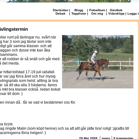
Startsidan
|
Blogg
|
Fotoalbum
|
Gästbok
Debatt
|
Topplistor
|
Om mig
|
Videoklipp
|
Logga i
ävlingstermin
ollar runt på tävlingar nu. svårt när
ag har 3 som jag tävlar som inte
iktigt går samma klasser. och att
aggan och dysse inte kan åka
illsammans.
ur att roddan är så snäll och går med
å det mesta.
r hittat tollstad 17-19 juli iallafall.
är var jag förra året och hur mysig
ävlingsplats som helst. allting är bra
är. så dit ska alla 3 hästarna. fanns
å mkt bra klasser också. redan bokat
xar till dom :)
en innan då.. får se vad vi bestämmer oss för.
na lizzie.
ag ringde Malin (som köpt henne) och sa att allt går jätte bra! roligt :)grattis till
laceringarna förra helgen! :)
|
|
28 Maj 2009
ingen
0 kommentar