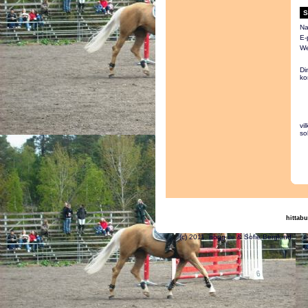
S
Na
E-
We
Di
ko
vi
so
hittabu
(c) 2011, nogg.se & S