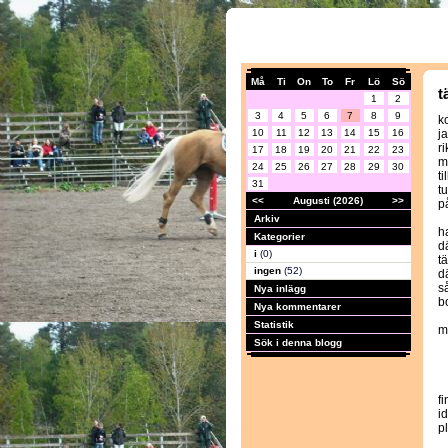
Må
Ti
On
To
Fr
Lö
Sö
t
1
2
3
4
5
6
7
8
9
k
10
11
12
13
14
15
16
j
r
17
18
19
20
21
22
23
m
24
25
26
27
28
29
30
t
31
t
<<
Augusti (2026)
>>
p
Arkiv
ha
Kategorier
d
i
(0)
t
ingen
(52)
d
s
Nya inlägg
bo
Nya kommentarer
Statistik
m
Sök i denna blogg
fi
id
p