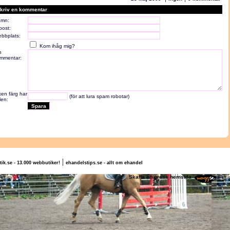
kriv en kommentar
mn:
post:
bbplats:
Kom ihåg mig?
n
mmentar:
lken färg har
(för att lura spam robotar)
len:
|
tik.se - 13.000 webbutiker!
ehandelstips.se - allt om ehandel
ofie Berglund
Skaffa en gratis hemsida