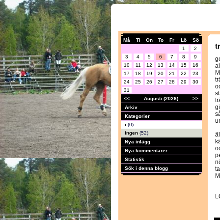
Må
Ti
On
To
Fr
Lö
Sö
t
1
2
3
4
5
6
7
8
9
g
10
11
12
13
14
15
16
a
M
17
18
19
20
21
22
23
t
24
25
26
27
28
29
30
o
31
st
<<
Augusti (2026)
>>
t
gi
Arkiv
s
Kategorier
u
i
(0)
ingen
(52)
ä
k
Nya inlägg
oc
Nya kommentarer
p
Statistik
nö
Sök i denna blogg
t
M
L