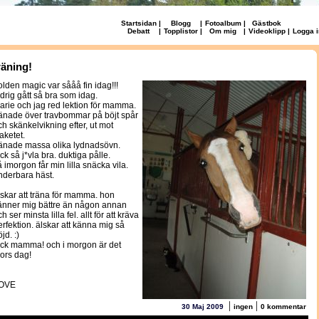
Startsidan
|
Blogg
|
Fotoalbum
|
Gästbok
Debatt
|
Topplistor
|
Om mig
|
Videoklipp
|
Logga i
räning!
olden magic var sååå fin idag!!!
ldrig gått så bra som idag.
arie och jag red lektion för mamma.
ränade över travbommar på böjt spår
ch skänkelvikning efter, ut mot
aketet.
ränade massa olika lydnadsövn.
ck så j*vla bra. duktiga pålle.
å imorgon får min lilla snäcka vila.
nderbara häst.
lskar att träna för mamma. hon
änner mig bättre än någon annan
h ser minsta lilla fel. allt för att kräva
erfektion. älskar att känna mig så
jd. :)
ack mamma! och i morgon är det
ors dag!
OVE
|
|
30 Maj 2009
ingen
0 kommentar