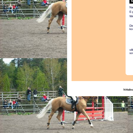
S
Na
E-
We
Di
ko
vi
so
hittabu
(c) 2011, nogg.se & S