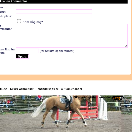
kriv en kommentar
mn:
post:
bbplats:
Kom ihåg mig?
n
mmentar:
lken färg har
(för att lura spam robotar)
len:
|
tik.se - 13.000 webbutiker!
ehandelstips.se - allt om ehandel
ofie Berglund
Skaffa en gratis hemsida