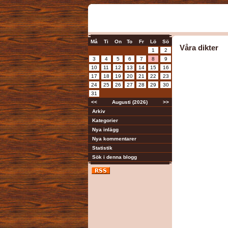
Må
Ti
On
To
Fr
Lö
Sö
Våra dikter
1
2
3
4
5
6
7
8
9
10
11
12
13
14
15
16
17
18
19
20
21
22
23
24
25
26
27
28
29
30
31
<<
Augusti (2026)
>>
Arkiv
Kategorier
Nya inlägg
Nya kommentarer
Statistik
Sök i denna blogg