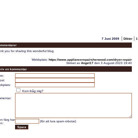
|
|
7 Juni 2009
Dikter
1
mmentarer
nk you for sharing this wonderful blog.
Webbplats:
https://www.appliancerepairsherwood.com/dryer-repair
Skrivet av
Angel17
den 3 Augusti 2023 19:40
riv en kommentar
mn:
ost:
bplats:
Kom ihåg mig?
mentar:
en färg har
(för att lura spam robotar)
en: