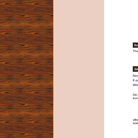
Ko
Tha
Sk
Na
E-p
Web
Din
kom
vilk
sol