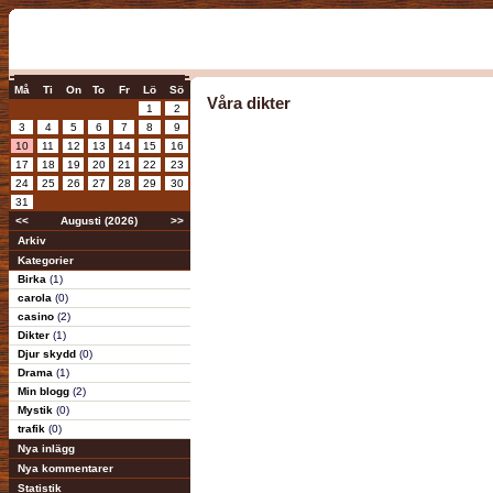
Må
Ti
On
To
Fr
Lö
Sö
Våra dikter
1
2
3
4
5
6
7
8
9
10
11
12
13
14
15
16
17
18
19
20
21
22
23
24
25
26
27
28
29
30
31
<<
Augusti (2026)
>>
Arkiv
Kategorier
Birka
(1)
carola
(0)
casino
(2)
Dikter
(1)
Djur skydd
(0)
Drama
(1)
Min blogg
(2)
Mystik
(0)
trafik
(0)
Nya inlägg
Nya kommentarer
Statistik