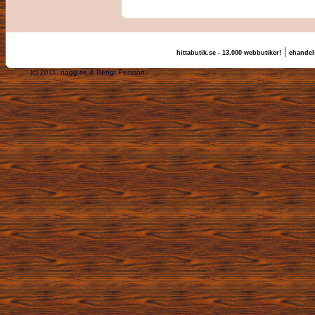
|
hittabutik.se - 13.000 webbutiker!
ehandels
(c) 2011, nogg.se & Bengt Persson