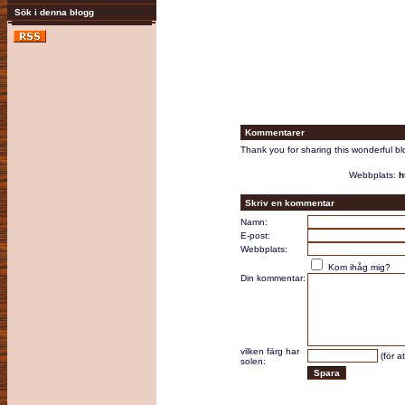
Sök i denna blogg
Kommentarer
Thank you for sharing this wonderful bl
Webbplats:
h
Skriv en kommentar
Namn:
E-post:
Webbplats:
Kom ihåg mig?
Din kommentar:
vilken färg har
(för a
solen: