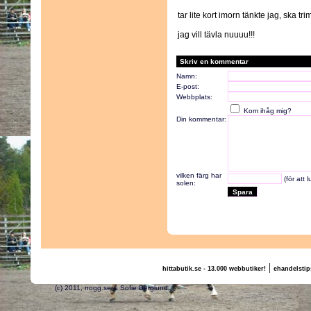
tar lite kort imorn tänkte jag, ska 
jag vill tävla nuuuu!!!
Skriv en kommentar
Namn:
E-post:
Webbplats:
Kom ihåg mig?
Din kommentar:
vilken färg har
(för att 
solen:
|
hittabutik.se - 13.000 webbutiker!
ehandelstip
(c) 2011, nogg.se & Sofie Berglund