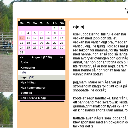
St
Må
Ti
On
To
Fr
Lö
Sö
ojojoj
1
2
3
4
5
6
7
8
9
usel uppdatering. full rulle den här
10
11
12
13
14
15
16
veckan med jobb och stallet.
veckan har varit riktigt bra, maggan
17
18
19
20
21
22
23
varit duktig. lite tjurig i lördags när 
24
25
26
27
28
29
30
red lektion för mamma, första "bråke
31
med henne. hon är så söt. så länge
<<
Augusti (2026)
>>
man avbryter övningen och gör någ
annat, när hon börjar tröttna och bli
Arkiv
lite "stutsig", så är hon nöjd. bara 
Kategorier
lurar henne så hon tror att hon har
i
(0)
vunnit. haha sötast!
ingen
(52)
jag,mami,Marie och Åsa var på
Nya inlägg
strömsholm idag:) roligt att kolla på
Nya kommentarer
shoppade lite också:)
Statistik
Sök i denna blogg
köpte ett regn ländtäcke, tunt. från
ett pannband med swarowski kristal
grimma,grimskaft och flyveil x2 (en 
en kingslands shorta utan armar. r
träffade även några som jobbar på B
blev sponsrad med en boxgardin och
tack för det :)