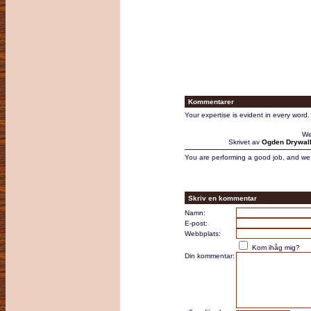
Kommentarer
Your expertise is evident in every word.
We
Skrivet av
Ogden Drywall
You are performing a good job, and we s
Skriv en kommentar
Namn:
E-post:
Webbplats:
Kom ihåg mig?
Din kommentar: