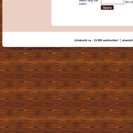
vilken färg har
(för a
solen:
|
hittabutik.se - 13.000 webbutiker!
ehandels
(c) 2011, nogg.se & Bengt Persson