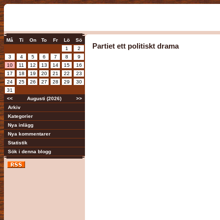
Må
Ti
On
To
Fr
Lö
Sö
Partiet ett politiskt drama
1
2
3
4
5
6
7
8
9
10
11
12
13
14
15
16
17
18
19
20
21
22
23
24
25
26
27
28
29
30
31
<<
Augusti (2026)
>>
Arkiv
Kategorier
Nya inlägg
Nya kommentarer
Statistik
Sök i denna blogg