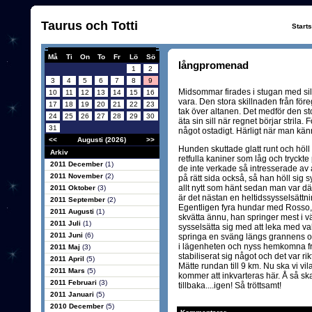
Taurus och Totti
Start
Må
Ti
On
To
Fr
Lö
Sö
långpromenad
1
2
3
4
5
6
7
8
9
Midsommar firades i stugan med sill
10
11
12
13
14
15
16
vara. Den stora skillnaden från för
17
18
19
20
21
22
23
tak över altanen. Det medför den sto
24
25
26
27
28
29
30
äta sin sill när regnet börjar strila
31
något ostadigt. Härligt när man känner
<<
Augusti (2026)
>>
Hunden skuttade glatt runt och höll s
Arkiv
retfulla kaniner som låg och tryckte 
2011 December
(1)
de inte verkade så intresserade av a
2011 November
(2)
på rätt sida också, så han höll sig 
allt nytt som hänt sedan man var d
2011 Oktober
(3)
är det nästan en heltidssysselsättnin
2011 September
(2)
Egentligen fyra hundar med Rosso, me
2011 Augusti
(1)
skvätta ännu, han springer mest i vä
2011 Juli
(1)
sysselsätta sig med att leka med val
2011 Juni
(6)
springa en sväng längs grannens och 
i lägenheten och nyss hemkomna fr
2011 Maj
(3)
stabiliserat sig något och det var rikt
2011 April
(5)
Mätte rundan till 9 km. Nu ska vi v
2011 Mars
(5)
kommer att inkvarteras här. Å så sk
2011 Februari
(3)
tillbaka....igen! Så tröttsamt!
2011 Januari
(5)
2010 December
(5)