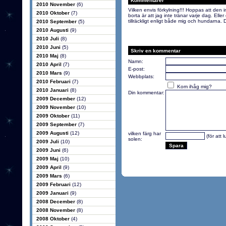
Kommentarer
2010 November
(6)
Vilken envis förkylning!!! Hoppas att den i
2010 Oktober
(7)
borta är att jag inte tränar varje dag. Elle
tillräckligt enligt både mig och hundarna.
2010 September
(5)
2010 Augusti
(9)
2010 Juli
(8)
2010 Juni
(5)
Skriv en kommentar
2010 Maj
(8)
Namn:
2010 April
(7)
E-post:
2010 Mars
(9)
Webbplats:
2010 Februari
(7)
Kom ihåg mig?
2010 Januari
(8)
Din kommentar:
2009 December
(12)
2009 November
(10)
2009 Oktober
(11)
2009 September
(7)
2009 Augusti
(12)
vilken färg har
(för att 
solen:
2009 Juli
(10)
2009 Juni
(6)
2009 Maj
(10)
2009 April
(9)
2009 Mars
(6)
2009 Februari
(12)
2009 Januari
(9)
2008 December
(8)
2008 November
(8)
2008 Oktober
(4)