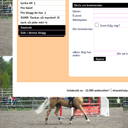
lycka till :)
Skriv en kommentar
Fin häst!
Namn:
Fin blogg du har :)
E-post:
SVAR: Tackar så mycket! :D
Webbplats:
tack så jätte mkt =)
Kom ihåg mig?
Statistik
Din kommentar:
Sök i denna blogg
vilken färg har
(för att 
solen:
|
hittabutik.se - 13.000 webbutiker!
ehandelstip
(c) 2011, nogg.se & Sofie Berglund