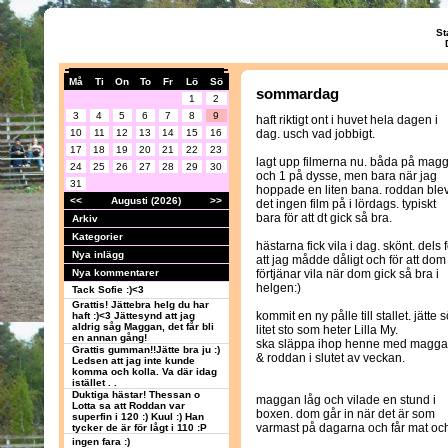
St
Må
Ti
On
To
Fr
Lö
Sö
sommardag
1
2
3
4
5
6
7
8
9
haft riktigt ont i huvet hela dagen i
10
11
12
13
14
15
16
dag. usch vad jobbigt.
17
18
19
20
21
22
23
lagt upp filmerna nu. båda på mag
24
25
26
27
28
29
30
och 1 på dysse, men bara när jag
31
hoppade en liten bana. roddan ble
<<
Augusti (2026)
>>
det ingen film på i lördags. typiskt
bara för att dt gick så bra.
Arkiv
Kategorier
hästarna fick vila i dag. skönt. dels 
Nya inlägg
att jag mådde dåligt och för att dom
Nya kommentarer
förtjänar vila när dom gick så bra i
helgen:)
Tack Sofie :)<3
Grattis! Jättebra helg du har
kommit en ny pålle till stallet. jätte s
haft :)<3 Jättesynd att jag
aldrig såg Maggan, det får bli
litet sto som heter Lilla My.
en annan gång!
ska släppa ihop henne med magg
Grattis gumman!!Jätte bra ju :)
& roddan i slutet av veckan.
Ledsen att jag inte kunde
komma och kolla. Va där idag
istället . .
Duktiga hästar! Thessan o
maggan låg och vilade en stund i
Lotta sa att Roddan var
boxen. dom går in när det är som
superfin i 120 :) Kuul :) Han
varmast på dagarna och får mat och 
tycker de är för lågt i 110 :P
ingen fara :)