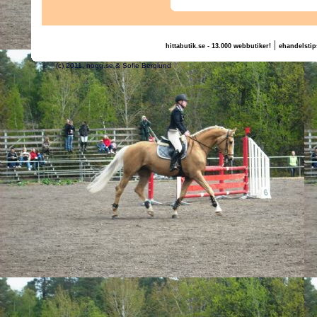
|
hittabutik.se - 13.000 webbutiker!
ehandelstip
(c) 2011, nogg.se & Sofie Berglund