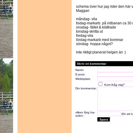
schema över hur jag rider den här
Maggan
måndag- vila
tisdag-markarb. på ridbanan ca 30 m
onsdag- fältet & klättrade
torsdag-skritta ut
fredag-vila
lördag-markarb med bommar
söndag- hoppa något?
inte riktigt planerat helgen än :)
Skriv en kommentar
Namn:
E-post:
Webbplats:
Kom ihåg mig?
Din kommentar:
vilken färg har
(för att 
solen: