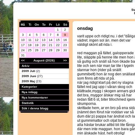
St
Må
Ti
On
To
Fr
Lö
Sö
onsdag
1
2
3
4
5
6
7
8
9
varit uppe och ridigt nu. i det "dålig
10
11
12
13
14
15
16
vädret. ingen sol än. men det var
väldigt skönt att rida i.
17
18
19
20
21
22
23
24
25
26
27
28
29
30
red maggan på fältet. galopperade
31
lite, släppte på henne lite men hon 
<<
Augusti (2026)
>>
så gullig och snäll så hon ökade b
lite och sen när man tar lite i tygeln
Arkiv
stannar hon (rider på snällt
2009 Juli
(2)
gummibett) hon är nog den snällas
2009 Juni
(27)
som finns att rida ut på.
2009 Maj
(23)
när jag ridigt klart på det ny slagna
fältet red jag upp i våran skog och
Kategorier
klättrade,mygg i skogen annars gic
Nya inlägg
det bra, myggor älskar mig så har
Nya kommentarer
redan fått 6 st, biter tillochmed ige
Statistik
strumporna.
skrittade hem, ar en bro på ena sid
Sök i denna blogg
(nämnt den förut när roddan var så
dum där:p) pappa har ändrat och la
ut gummimattor och oljat bron.
alla hästar brukar alltid bli lite fånig
där men inte maggan. hon bara går
min älskade häst. helt otrolig!