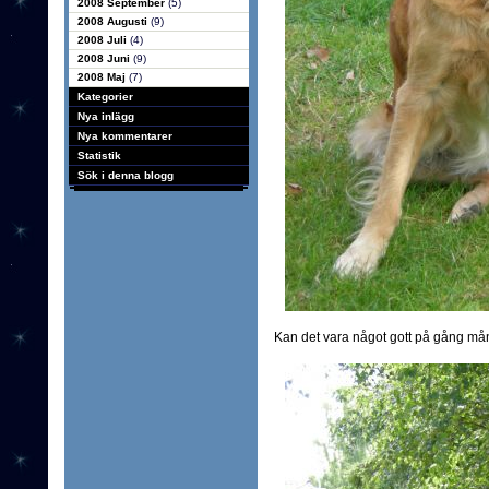
2008 September
(5)
2008 Augusti
(9)
2008 Juli
(4)
2008 Juni
(9)
2008 Maj
(7)
Kategorier
Nya inlägg
Nya kommentarer
Statistik
Sök i denna blogg
Kan det vara något gott på gång mån t