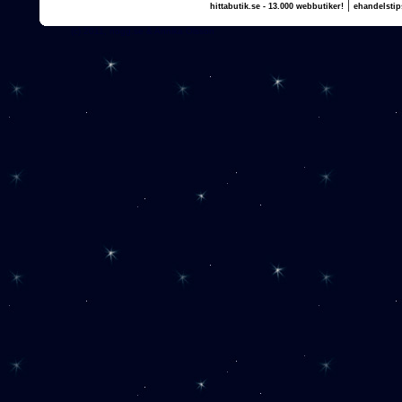
|
hittabutik.se - 13.000 webbutiker!
ehandelstip
(c) 2011, nogg.se & Annika Olsson