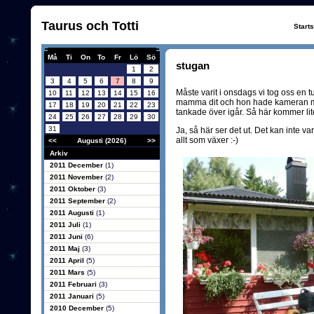
Taurus och Totti
Start
Må
Ti
On
To
Fr
Lö
Sö
stugan
1
2
3
4
5
6
7
8
9
Måste varit i onsdags vi tog oss en t
10
11
12
13
14
15
16
mamma dit och hon hade kameran med
17
18
19
20
21
22
23
tankade över igår. Så här kommer li
24
25
26
27
28
29
30
31
Ja, så här ser det ut. Det kan inte va
allt som växer :-)
<<
Augusti (2026)
>>
Arkiv
2011 December
(1)
2011 November
(2)
2011 Oktober
(3)
2011 September
(2)
2011 Augusti
(1)
2011 Juli
(1)
2011 Juni
(6)
2011 Maj
(3)
2011 April
(5)
2011 Mars
(5)
2011 Februari
(3)
2011 Januari
(5)
2010 December
(5)