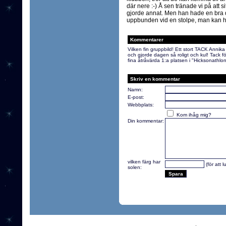
där nere :-) Å sen tränade vi på att 
gjorde annat. Men han hade en bra d
uppbunden vid en stolpe, man kan ha 
Kommentarer
Vilken fin gruppbild! Ett stort TACK Annik
och gjorde dagen så roligt och kul! Tack för a
fina åtråvärda 1:a platsen i "Hicksonathlon
Skriv en kommentar
Namn:
E-post:
Webbplats:
Kom ihåg mig?
Din kommentar:
vilken färg har
(för att 
solen: