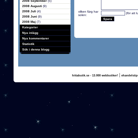
2008 September
(5)
2008 Augusti
(9)
2008 Juli
(4)
vilken färg har
(för att 
solen:
2008 Juni
(9)
2008 Maj
(7)
Kategorier
Nya inlägg
Nya kommentarer
Statistik
Sök i denna blogg
|
hittabutik.se - 13.000 webbutiker!
ehandelstip
(c) 2011, nogg.se & Annika Olsson