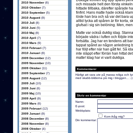
Duktiga vovven tog upp spåret perf
2010 November
(6)
och missade helt den första vinkeln
2010 Oktober
(7)
hittade tillbaka, därefter spårade h
finfint. Hans matte hade också klam
2010 September
(5)
löste han bra och så var det bara u
2010 Augusti
(9)
alltid tycka att spåren är för korta, 
2010 Juli
(8)
glufsat i sig sin belöning. Men, men..
2010 Juni
(5)
Matte var också duktig idag. Stan
2010 Maj
(8)
började vädra i luften och följde in
2010 April
(7)
fortsätta. Jag har en tendens att b
2010 Mars
(9)
tappat spåret av någon anledning bli
2010 Februari
(7)
har följt efter när han gått fel. Så 
2010 Januari
(8)
inte släppt efter förrän han hittat de
matte! Idag har vi varit duktiga.
2009 December
(12)
2009 November
(10)
2009 Oktober
(11)
Kommentarer
2009 September
(7)
Härligt att vara ute på massa roliga och l
med skabb-bilderna på mig i bloggen... ;-)
2009 Augusti
(12)
2009 Juli
(10)
2009 Juni
(6)
2009 Maj
(10)
Skriv en kommentar
2009 April
(9)
Namn:
2009 Mars
(6)
E-post:
2009 Februari
(12)
Webbplats:
2009 Januari
(9)
Kom ihåg mig?
2008 December
(8)
Din kommentar:
2008 November
(8)
2008 Oktober
(4)