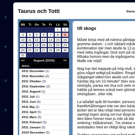
Taurus och Totti
Start
Må
Ti
On
To
Fr
Lö
Sö
till skogs
1
2
3
4
5
6
7
8
9
Måste börja med att nämna gårdage
10
11
12
13
14
15
16
grymma slalom :-) och sådant måste
17
18
19
20
21
22
23
kombination där man skulle ta 12-p
24
25
26
27
28
29
30
med olika ingångar. Gick som på räls
31
tillbaka honom men de ingångarna 
<<
Augusti (2026)
>>
Matte när nöjd!
Arkiv
Idag har det slappats på hög nivå, s
2011 December
(1)
göra något vettigt på kvällen. Rin
2011 November
(2)
sökgänget vilket hon skulle och om 
hämtar dig om 10 minuter" blev sva
2011 Oktober
(3)
smörgås, packa ner lina och sele oc
2011 September
(2)
hällde på termos också men glömde
2011 Augusti
(1)
smörgåsen...eller inte.
2011 Juli
(1)
La iallafall spår till hunden- person
2011 Juni
(6)
framförhållningen inte var den bästa.
2011 Maj
(3)
tycker det är lika roligt med perso
2011 April
(5)
vanliigt ingen aning om hur långt de
2011 Mars
(5)
den tiden hinner man ju inte så där
2011 Februari
(3)
omkring i blåbärsriset...Tre vinklar v
avslutades med en riktigt lång raksträ
2011 Januari
(5)
2010 December
(5)