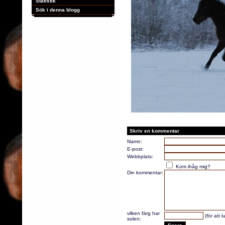
Statistik
Sök i denna blogg
Skriv en kommentar
Namn:
E-post:
Webbplats:
Kom ihåg mig?
Din kommentar:
vilken färg har
(för att 
solen: