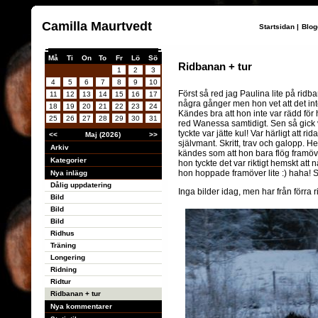
Camilla Maurtvedt
Startsidan
|
Blog
Må
Ti
On
To
Fr
Lö
Sö
Ridbanan + tur
1
2
3
4
5
6
7
8
9
10
Först så red jag Paulina lite på ridba
11
12
13
14
15
16
17
några gånger men hon vet att det int
18
19
20
21
22
23
24
Kändes bra att hon inte var rädd f
25
26
27
28
29
30
31
red Wanessa samtidigt. Sen så gick vi
tyckte var jätte kul! Var härligt att 
<<
Maj (2026)
>>
självmant. Skritt, trav och galopp. He
Arkiv
kändes som att hon bara flög framöver
Kategorier
hon tyckte det var riktigt hemskt at
hon hoppade framöver lite :) haha! Så
Nya inlägg
Dålig uppdatering
Inga bilder idag, men har från förra r
Bild
Bild
Bild
Ridhus
Träning
Longering
Ridning
Ridtur
Ridbanan + tur
Nya kommentarer