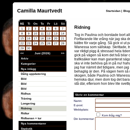
Camilla Maurtvedt
Startsidan
|
Blog
Må
Ti
On
To
Fr
Lö
Sö
Ridning
1
2
3
4
5
6
7
8
9
10
11
12
13
14
Tog in Paulina och borstade bort all 
15
16
17
18
19
20
21
Fortfarande lite vrång när jag ska 
bättre för varje gång. Så gick vi 
22
23
24
25
26
27
28
Wanessa som sällskap. Skrittade, 
29
30
var riktigt pigg & stressad hela tid
<<
Juni (2026)
>>
gick på vägen så kom det två bilar o
Arkiv
trafiksäker kan man garanterat sä
ska vi inte behöva gå in på nu! haha
Kategorier
jag har nämnt det tidigare, men jag v
Nya inlägg
behaglig är den. På vägen hem så m
Dålig uppdatering
skogen, både Paulina och Wanessa 
Bild
hemska djur, men dom tog det bara l
stå där, eftersom hon blev lite svettig
Bild
Bild
Ridhus
Skriv en kommentar
Träning
Namn:
Longering
E-post:
Ridning
Webbplats:
Ridtur
Kom ihåg mig?
Ridbanan + tur
Din kommentar:
Nya kommentarer
Statistik