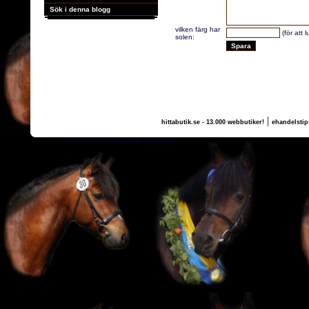
Sök i denna blogg
vilken färg har
(för att 
solen:
|
hittabutik.se - 13.000 webbutiker!
ehandelstip
(c) 2011, nogg.se & Camilla Maurtvedt