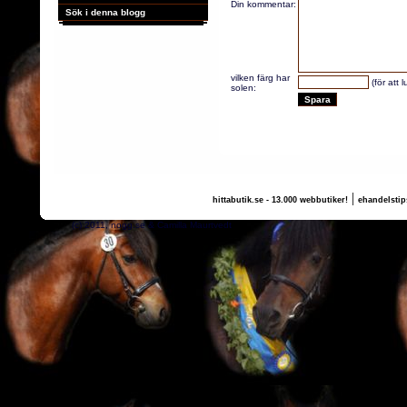
Din kommentar:
Sök i denna blogg
vilken färg har
(för att 
solen:
|
hittabutik.se - 13.000 webbutiker!
ehandelstip
(c) 2011, nogg.se & Camilla Maurtvedt