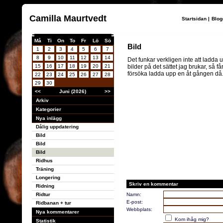
Camilla Maurtvedt
Startsidan
|
Blog
Må
Ti
On
To
Fr
Lö
Sö
Bild
1
2
3
4
5
6
7
8
9
10
11
12
13
14
Det funkar verkligen inte att ladda 
15
16
17
18
19
20
21
bilder på det sättet jag brukar, så få
försöka ladda upp en åt gången då.
22
23
24
25
26
27
28
29
30
<<
Juni (2026)
>>
Arkiv
Kategorier
Nya inlägg
Dålig uppdatering
Bild
Bild
Bild
Ridhus
Träning
Longering
Skriv en kommentar
Ridning
Ridtur
Namn:
E-post:
Ridbanan + tur
Webbplats:
Nya kommentarer
Kom ihåg mig?
Statistik