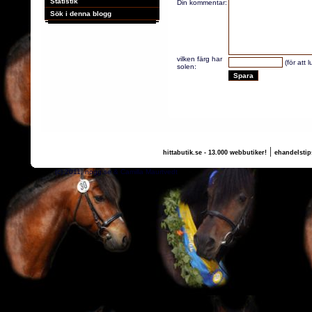
Statistik
Din kommentar:
Sök i denna blogg
vilken färg har
(för att 
solen:
|
hittabutik.se - 13.000 webbutiker!
ehandelstip
(c) 2011, nogg.se & Camilla Maurtvedt