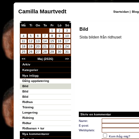
Camilla Maurtvedt
Startsidan
|
Blog
Må
Ti
On
To
Fr
Lö
Sö
Bild
1
2
3
4
5
6
7
8
9
10
Sista bilden från ridhuset
11
12
13
14
15
16
17
18
19
20
21
22
23
24
25
26
27
28
29
30
31
<<
Maj (2026)
>>
Arkiv
Kategorier
Nya inlägg
Dålig uppdatering
Bild
Bild
Bild
Ridhus
Träning
Longering
Skriv en kommentar
Ridning
Namn:
Ridtur
E-post:
Ridbanan + tur
Webbplats:
Nya kommentarer
Kom ihåg mig?