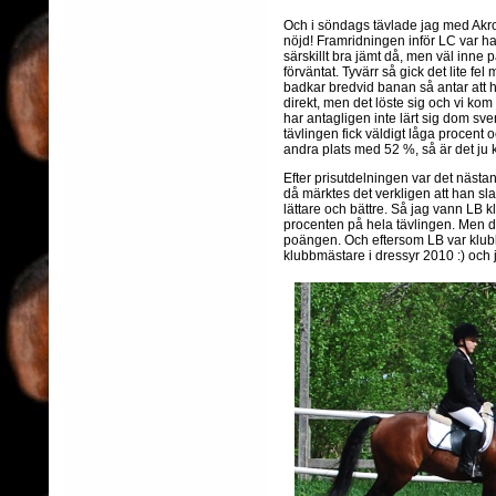
Och i söndags tävlade jag med Akroba
nöjd! Framridningen inför LC var han
särskillt bra jämt då, men väl inne 
förväntat. Tyvärr så gick det lite fe
badkar bredvid banan så antar att ha
direkt, men det löste sig och vi ko
har antagligen inte lärt sig dom s
tävlingen fick väldigt låga procent 
andra plats med 52 %, så är det ju k
Efter prisutdelningen var det nästan 
då märktes det verkligen att han sl
lättare och bättre. Så jag vann LB 
procenten på hela tävlingen. Men de
poängen. Och eftersom LB var klub
klubbmästare i dressyr 2010 :) och j