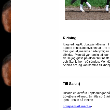
Ridning
Idag red jag Akrobat på ridbanan, tr
galopp och skänkelvikningar. Det gic
från igår iaf, mamma hade tydligen r
slö idag. Men då var han ju iaf lug
skulle jag gissa på att det blir nä
och åker ju hem på söndag. Men d
Annica om jag kan komma till knöpp
Till Salu :)
Hittade en av våra uppfödningar på
Lövsjöens Allimac. En jätte söt 2 åri
igen. Titta in på länken
Lövsjöens Allimac! <-
-