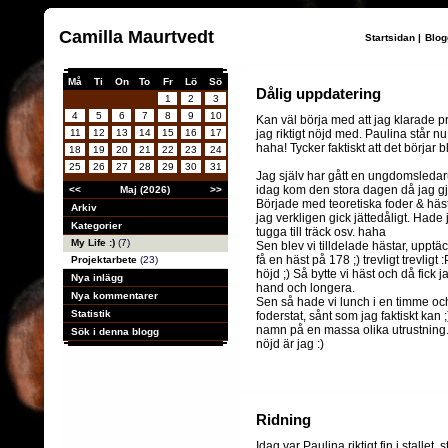
Camilla Maurtvedt
Startsidan
|
Blog
Må
Ti
On
To
Fr
Lö
Sö
Dålig uppdatering
1
2
3
4
5
6
7
8
9
10
Kan väl börja med att jag klarade pr
11
12
13
14
15
16
17
jag riktigt nöjd med. Paulina står n
haha! Tycker faktiskt att det börjar 
18
19
20
21
22
23
24
25
26
27
28
29
30
31
Jag själv har gått en ungdomsledar
idag kom den stora dagen då jag g
<<
Maj (2026)
>>
Började med teoretiska foder & häst
Arkiv
jag verkligen gick jättedåligt. Hade j
Kategorier
tugga till träck osv. haha
My Life :)
(7)
Sen blev vi tilldelade hästar, upptä
få en häst på 178 ;) trevligt trevligt
Projektarbete
(23)
höjd ;) Så bytte vi häst och då fick j
Nya inlägg
hand och longera.
Nya kommentarer
Sen så hade vi lunch i en timme och
Statistik
foderstat, sånt som jag faktiskt kan
namn på en massa olika utrustnin
Sök i denna blogg
nöjd är jag :)
Ridning
Idag var Paulina riktigt fin i stalle