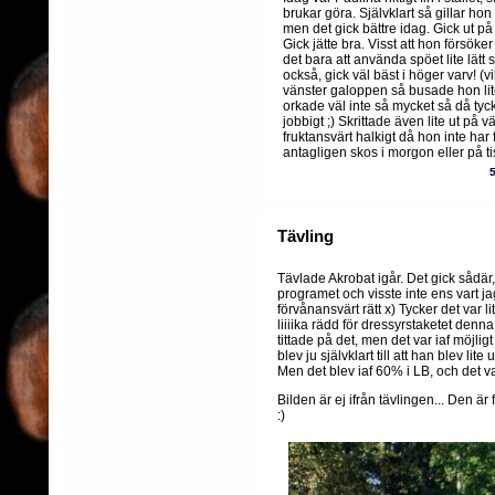
brukar göra. Självklart så gillar hon
men det gick bättre idag. Gick ut p
Gick jätte bra. Visst att hon försöke
det bara att använda spöet lite lätt
också, gick väl bäst i höger varv! (vi
vänster galoppen så busade hon l
orkade väl inte så mycket så då tyc
jobbigt ;) Skrittade även lite ut på 
fruktansvärt halkigt då hon inte har
antagligen skos i morgon eller på ti
Tävling
Tävlade Akrobat igår. Det gick sådär
programet och visste inte ens vart ja
förvånansvärt rätt x) Tycker det var li
liiiika rädd för dressyrstaketet denn
tittade på det, men det var iaf möjlig
blev ju självklart till att han blev lite 
Men det blev iaf 60% i LB, och det v
Bilden är ej ifrån tävlingen... Den ä
:)