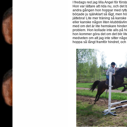
I fredags red jag lilla Angel för för
Hon var lättare att rida nu, och de
andra gången hon hoppar med ryttare
började ju självklart så lågt, men h
jättebra! Lite mer träning så kansk
eller kanske någon liten klubbtävling
med om det är lite hemskare hinder 
problem. Hon kollade inte alls på h
hon kommer göra det om det blir lite 
medveten om att jag inte sitter någo
hoppa så långt framför hindret, och s