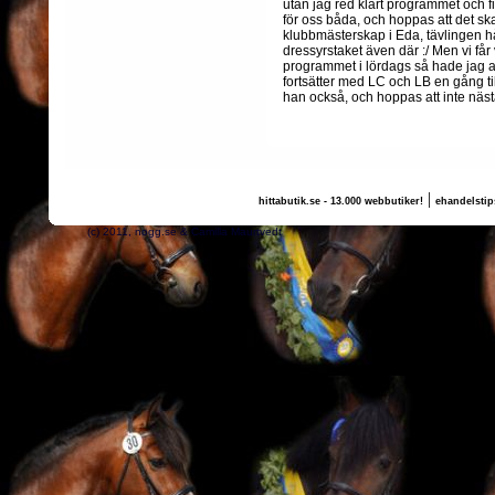
utan jag red klart programmet och fi
för oss båda, och hoppas att det sk
klubbmästerskap i Eda, tävlingen hå
dressyrstaket även där :/ Men vi får
programmet i lördags så hade jag a
fortsätter med LC och LB en gång till
han också, och hoppas att inte näst
|
hittabutik.se - 13.000 webbutiker!
ehandelstip
(c) 2011, nogg.se & Camilla Maurtvedt