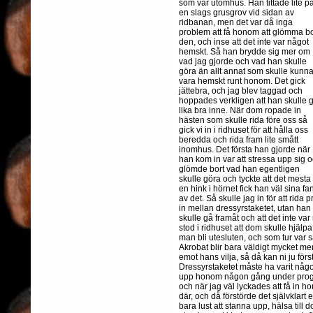
som var utomhus. Han tittade lite p
en slags grusgrov vid sidan av
ridbanan, men det var då inga
problem att få honom att glömma bo
den, och inse att det inte var något
hemskt. Så han brydde sig mer om
vad jag gjorde och vad han skulle
göra än allt annat som skulle kunn
vara hemskt runt honom. Det gick
jättebra, och jag blev taggad och
hoppades verkligen att han skulle 
lika bra inne. När dom ropade in
hästen som skulle rida före oss så
gick vi in i ridhuset för att hålla oss
beredda och rida fram lite smått
inomhus. Det första han gjorde när
han kom in var att stressa upp sig 
glömde bort vad han egentligen
skulle göra och tyckte att det mesta 
en hink i hörnet fick han väl sina f
av det. Så skulle jag in för att rida
in mellan dressyrstaketet, utan han 
skulle gå framåt och att det inte va
stod i ridhuset att dom skulle hjälpa
man bli utesluten, och som tur var s
Akrobat blir bara väldigt mycket me
emot hans vilja, så då kan ni ju för
Dressyrstaketet måste ha varit något 
upp honom någon gång under program
och när jag väl lyckades att få in h
där, och då förstörde det självklart
bara lust att stanna upp, hälsa till