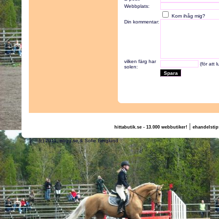
Webbplats:
Kom ihåg mig?
Din kommentar:
vilken färg har
(för att 
solen:
|
hittabutik.se - 13.000 webbutiker!
ehandelstip
(c) 2011, nogg.se & Sofie Berglund