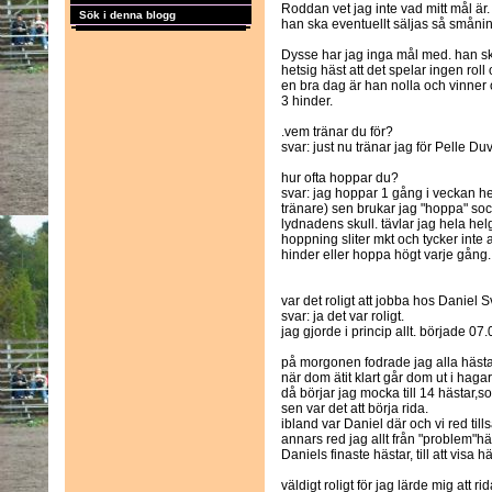
Roddan vet jag inte vad mitt mål är.
Sök i denna blogg
han ska eventuellt säljas så småni
Dysse har jag inga mål med. han s
hetsig häst att det spelar ingen rol
en bra dag är han nolla och vinner
3 hinder.
.vem tränar du för?
svar: just nu tränar jag för Pelle 
hur ofta hoppar du?
svar: jag hoppar 1 gång i veckan he
tränare) sen brukar jag "hoppa" so
lydnadens skull. tävlar jag hela he
hoppning sliter mkt och tycker int
hinder eller hoppa högt varje gång.
var det roligt att jobba hos Daniel
svar: ja det var roligt.
jag gjorde i princip allt. började 0
på morgonen fodrade jag alla hästar
när dom ätit klart går dom ut i haga
då börjar jag mocka till 14 hästar,sop
sen var det att börja rida.
ibland var Daniel där och vi red till
annars red jag allt från "problem"häs
Daniels finaste hästar, till att visa h
väldigt roligt för jag lärde mig att r