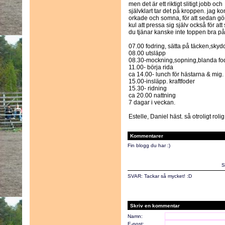
men det är ett riktigt slitigt jobb och
självklart tar det på kroppen. jag
orkade och somna, för att sedan g
kul att pressa sig själv också för att
du tjänar kanske inte toppen bra på
07.00 fodring, sätta på täcken,skyd
08.00 utsläpp
08.30-mockning,sopning,blanda fod
11.00- börja rida
ca 14.00- lunch för hästarna & mig.
15.00-insläpp. kraftfoder
15.30- ridning
ca 20.00 nattning
7 dagar i veckan.
Estelle, Daniel häst. så otroligt rol
Kommentarer
Fin blogg du har :)
S
SVAR: Tackar så mycket! :D
Skriv en kommentar
Namn:
E-post: