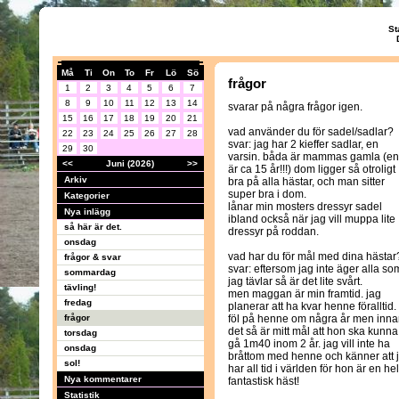
St
Må
Ti
On
To
Fr
Lö
Sö
frågor
1
2
3
4
5
6
7
8
9
10
11
12
13
14
svarar på några frågor igen.
15
16
17
18
19
20
21
vad använder du för sadel/sadlar?
22
23
24
25
26
27
28
svar: jag har 2 kieffer sadlar, en
29
30
varsin. båda är mammas gamla (e
<<
Juni (2026)
>>
är ca 15 år!!!) dom ligger så otroligt
Arkiv
bra på alla hästar, och man sitter
super bra i dom.
Kategorier
lånar min mosters dressyr sadel
Nya inlägg
ibland också när jag vill muppa lite
så här är det.
dressyr på roddan.
onsdag
vad har du för mål med dina hästar
frågor & svar
svar: eftersom jag inte äger alla so
sommardag
jag tävlar så är det lite svårt.
tävling!
men maggan är min framtid. jag
fredag
planerar att ha kvar henne föralltid. 
frågor
föl på henne om några år men inn
det så är mitt mål att hon ska kunna
torsdag
gå 1m40 inom 2 år. jag vill inte ha
onsdag
bråttom med henne och känner att 
sol!
har all tid i världen för hon är en hel
Nya kommentarer
fantastisk häst!
Statistik