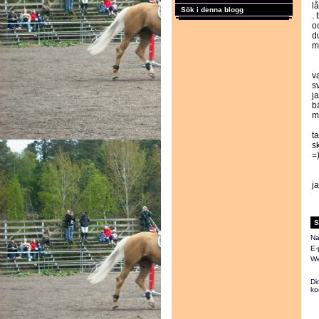
lå
Sök i denna blogg
.
o
d
m
v
sv
j
bä
m
t
sk
=
ja
S
Na
E-
We
Di
ko