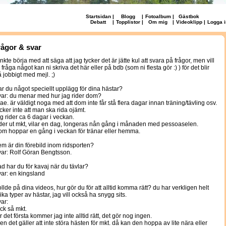
Startsidan
|
Blogg
|
Fotoalbum
|
Gästbok
Debatt
|
Topplistor
|
Om mig
|
Videoklipp
|
Logga i
rågor & svar
nkte börja med att säga att jag tycker det är jätte kul att svara på frågor, men vill
 fråga något kan ni skriva det här eller på bdb (som ni flesta gör :) ) för det blir
å jobbigt med mejl. ;)
ar du något speciellt upplägg för dina hästar?
var: du menar med hur jag rider dom?
jae. är väldigt noga med att dom inte får stå flera dagar innan träning/tävling osv.
ycker inte att man ska rida ojämt.
ag rider ca 6 dagar i veckan.
ider ut mkt, vilar en dag, longeras nån gång i månaden med pessoaselen.
om hoppar en gång i veckan för tränar eller hemma.
em är din förebild inom ridsporten?
var: Rolf Göran Bengtsson.
ad har du för kavaj när du tävlar?
var: en kingsland
ollde på dina videos, hur gör du för att alltid komma rätt? du har verkligen helt
lika typer av hästar, jag vill också ha snygg sits.
var:
ack så mkt.
ör det första kommer jag inte alltid rätt, det gör nog ingen.
en det gäller att inte störa hästen för mkt. då kan den hoppa av lite nära eller