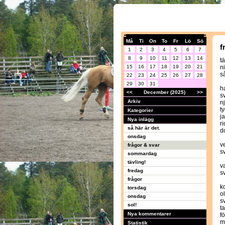
Må
Ti
On
To
Fr
Lö
Sö
f
1
2
3
4
5
6
7
8
9
10
11
12
13
14
tä
15
16
17
18
19
20
21
ni
s
22
23
24
25
26
27
28
29
30
31
h
<<
December (2025)
>>
s
Arkiv
n
t
Kategorier
j
Nya inlägg
r
så här är det.
d
onsdag
v
frågor & svar
s
sommardag
tävling!
v
fredag
s
frågor
k
torsdag
o
onsdag
s
sol!
t
Nya kommentarer
f
m
Statistik