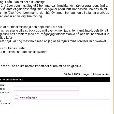
ngt i från utan att det blir konstigt.
 träna över bommar. lägg ut 2 bommar på långsidan och räkna sprången, ändra
ckså antalet galoppsprång. men det gäller at du fortf. har hästen i balans så att
u inte "åker" över bommarna. den här övningen tror jag nog att alla har gjort/gör.
en det är en väldigt bra övning.
ad är du mest missnöjd och nöjd med i din stil?
ar: jag skulle vilja sträcka upp mitt överliv mer. jag sitter framåtlutad. dels för att
ag alltid haft problem med det. rnågot jag försöker tänka på och det har blivit liiite
ttre iaf :)
est nöjd.. är nog mest nöjd med att jag är så mjuk i mina rörelser. min skänkel.
ack för frågestunden.
a rida ikväll när det blir lite svalare.
)
 det är 3 helt olika hästar. tror att det är bra att ha ridigt olika.
|
|
30 Juni 2009
ingen
0 kommentar
kriv en kommentar
mn:
post:
bbplats:
Kom ihåg mig?
n
mmentar: