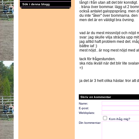
långt i från utan att det blir konstigt.
Sök i denna blogg
. träna över bommar. lägg ut 2 bo
också antalet galoppsprång. men det 
du inte "åker" över bommarna. den hä
men det är en väldigt bra övning.
vad är du mest missnöjd och nöjd me
svar: jag skulle vilja sträcka upp mitt
jag alltid haft problem med det. rnågo
bättre iaf :)
mest nöjd.. är nog mest nöjd med att
tack för frågestunden.
ska rida ikväll när det blir lite svalar
=)
ja det är 3 helt olika hästar. tror att d
Skriv en kommentar
Namn:
E-post:
Webbplats:
Kom ihåg mig?
Din kommentar: