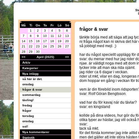
St
Må
Ti
On
To
Fr
Lö
Sö
frågor & svar
1
2
3
4
5
6
7
8
9
10
11
12
13
tänkte börja med att säga att jag tyck
14
15
16
17
18
19
20
ni fråga något kan ni skriva det här e
så jobbigt med mejl. ;)
21
22
23
24
25
26
27
28
29
30
har du något speciellt upplägg för 
<<
April (2025)
>>
svar: du menar med hur jag rider 
Arkiv
njae. är väldigt noga med att dom int
tycker inte att man ska rida ojämt.
Kategorier
jag rider ca 6 dagar i veckan.
Nya inlägg
rider ut mkt, vilar en dag, longer
så här är det.
dom hoppar en gång i veckan för tr
onsdag
vem är din förebild inom ridsporten
frågor & svar
svar: Rolf Göran Bengtsson.
sommardag
tävling!
vad har du för kavaj när du tävlar?
fredag
svar: en kingsland
frågor
kollde på dina videos, hur gör du för
torsdag
olika typer av hästar, jag vill också 
onsdag
svar:
sol!
tack så mkt.
Nya kommentarer
för det första kommer jag inte alltid 
men det gäller att inte störa hästen
Statistik