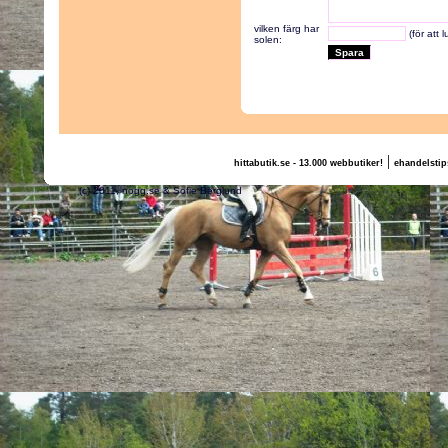
vilken färg har
(för att 
solen:
|
hittabutik.se - 13.000 webbutiker!
ehandelstip
(c) 2011, nogg.se & Sofie Berglund