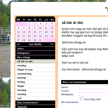
St
Må
Ti
On
To
Fr
Lö
Sö
så här är det.
1
2
3
4
5
6
7
8
9
10
11
12
tycker om nogg.se men det går så 
13
14
15
16
17
18
19
därför har jag gjort en ny blogg istäl
behåller noggen ett tag till bara för 
20
21
22
23
24
25
26
27
28
29
30
31
sbhorses.blogg.se
<<
Juli (2026)
>>
Arkiv
nån som har lust att hjälpa mig /fö
bild på heatern?
Kategorier
fattar noll.
Nya inlägg
så här är det.
men nu vet ni det iaf.
onsdag
my new place ; sbhorses.blogg.se
frågor & svar
sommardag
tävling!
fredag
Skriv en kommentar
frågor
Namn:
torsdag
E-post:
onsdag
Webbplats:
sol!
Kom ihåg mig?
Din kommentar:
Nya kommentarer
Statistik