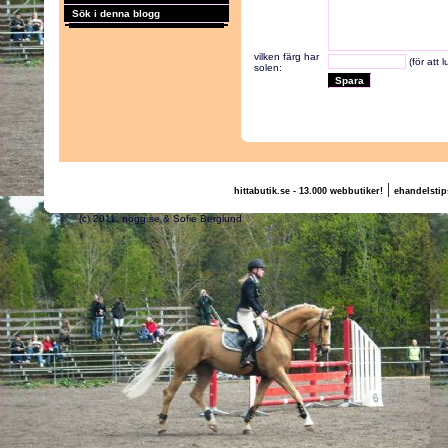
Sök i denna blogg
vilken färg har
(för att 
solen:
|
hittabutik.se - 13.000 webbutiker!
ehandelstip
(c) 2011, nogg.se & Sofie Berglund