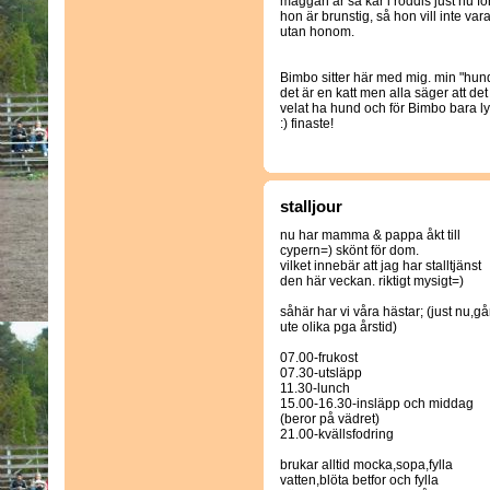
maggan är så kär i roddis just nu fö
hon är brunstig, så hon vill inte var
utan honom.
Bimbo sitter här med mig. min "hun
det är en katt men alla säger att det ä
velat ha hund och för Bimbo bara l
:) finaste!
stalljour
nu har mamma & pappa åkt till
cypern=) skönt för dom.
vilket innebär att jag har stalltjänst
den här veckan. riktigt mysigt=)
såhär har vi våra hästar; (just nu,gå
ute olika pga årstid)
07.00-frukost
07.30-utsläpp
11.30-lunch
15.00-16.30-insläpp och middag
(beror på vädret)
21.00-kvällsfodring
brukar alltid mocka,sopa,fylla
vatten,blöta betfor och fylla