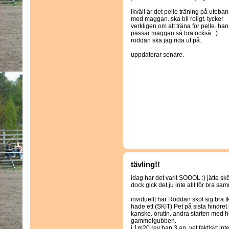
ikväll är det pelle träning på uteba
med maggan. ska bli roligt. tycker
verkligen om att träna för pelle. han
passar maggan så bra också. :)
roddan ska jag rida ut på.
uppdaterar senare.
tävling!!
idag har det varit SOOOL :) jätte skö
dock gick det ju inte allt för bra s
inviduellt har Roddan sköt sig bra 
hade ett (SKIT) Pet på sista hindret 
kanske. orutin. andra starten me
gammelgubben.
i 1m20 rev han 3,an, vet faktiskt int