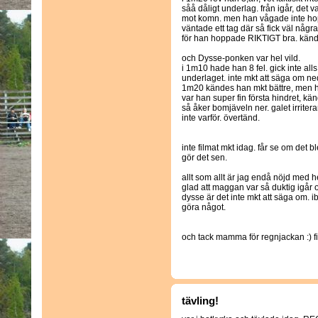
såå dåligt underlag. från igår, det v
mot komn. men han vågade inte hoppa
väntade ett tag där så fick väl någ
för han hoppade RIKTIGT bra. kändes
och Dysse-ponken var hel vild.
i 1m10 hade han 8 fel. gick inte alls
underlaget. inte mkt att säga om n
1m20 kändes han mkt bättre, men h
var han super fin första hindret, kä
så åker bomjäveln ner. galet irritera
inte varför. övertänd.
inte filmat mkt idag. får se om det
gör det sen.
allt som allt är jag endå nöjd med 
glad att maggan var så duktig igår 
dysse är det inte mkt att säga om. i
göra något.
och tack mamma för regnjackan :) 
tävling!