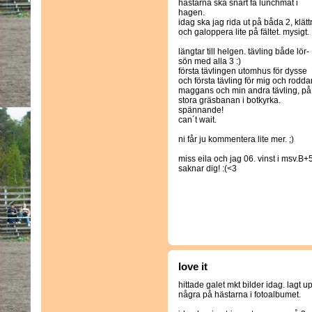
hästarna ska snart få lunchmat i
hagen.
idag ska jag rida ut på båda 2, klätt
och galoppera lite på fältet. mysigt.
längtar till helgen. tävling både lör-
sön med alla 3 :)
första tävlingen utomhus för dysse
och första tävling för mig och rodda
maggans och min andra tävling, på
stora gräsbanan i botkyrka.
spännande!
can´t wait.
ni får ju kommentera lite mer. ;)
miss eila och jag 06. vinst i msv.B+
saknar dig! :(<3
love it
hittade galet mkt bilder idag. lagt u
några på hästarna i fotoalbumet.