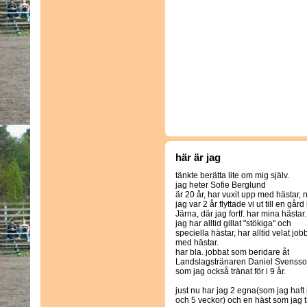
här är jag
tänkte berätta lite om mig själv.
jag heter Sofie Berglund
är 20 år, har vuxit upp med hästar, 
jag var 2 år flyttade vi ut till en gård 
Järna, där jag fortf. har mina hästar.
jag har alltid gillat "stökiga" och
speciella hästar, har alltid velat job
med hästar.
har bla. jobbat som beridare åt
Landslagstränaren Daniel Svensso
som jag också tränat för i 9 år.
just nu har jag 2 egna(som jag haft 
och 5 veckor) och en häst som jag tä