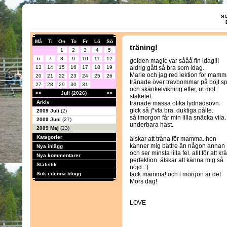
St
Må
Ti
On
To
Fr
Lö
Sö
träning!
1
2
3
4
5
6
7
8
9
10
11
12
golden magic var sååå fin idag!!!
13
14
15
16
17
18
19
aldrig gått så bra som idag.
Marie och jag red lektion för mamm
20
21
22
23
24
25
26
tränade över travbommar på böjt s
27
28
29
30
31
och skänkelvikning efter, ut mot
<<
Juli (2026)
>>
staketet.
Arkiv
tränade massa olika lydnadsövn.
gick så j*vla bra. duktiga pålle.
2009 Juli
(2)
så imorgon får min lilla snäcka vila.
2009 Juni
(27)
underbara häst.
2009 Maj
(23)
Kategorier
älskar att träna för mamma. hon
känner mig bättre än någon annan
Nya inlägg
och ser minsta lilla fel. allt för att kr
Nya kommentarer
perfektion. älskar att känna mig så
Statistik
nöjd. :)
Sök i denna blogg
tack mamma! och i morgon är det
Mors dag!
LOVE