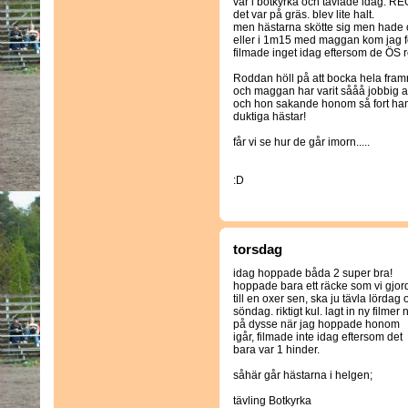
var i botkyrka och tävlade idag. R
det var på gräs. blev lite halt.
men hästarna skötte sig men hade ot
eller i 1m15 med maggan kom jag f
filmade inget idag eftersom de ÖS r
Roddan höll på att bocka hela framr
och maggan har varit sååå jobbig at
och hon sakande honom så fort han 
duktiga hästar!
får vi se hur de går imorn.....
:D
torsdag
idag hoppade båda 2 super bra!
hoppade bara ett räcke som vi gjor
till en oxer sen, ska ju tävla lördag 
söndag. riktigt kul. lagt in ny filmer 
på dysse när jag hoppade honom
igår, filmade inte idag eftersom det
bara var 1 hinder.
såhär går hästarna i helgen;
tävling Botkyrka