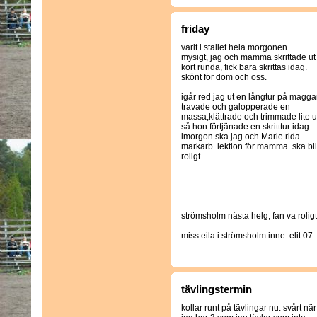
friday
varit i stallet hela morgonen.
mysigt, jag och mamma skrittade ut
kort runda, fick bara skrittas idag.
skönt för dom och oss.
igår red jag ut en långtur på magga
travade och galopperade en
massa,klättrade och trimmade lite u
så hon förtjänade en skritttur idag.
imorgon ska jag och Marie rida
markarb. lektion för mamma. ska bli
roligt.
strömsholm nästa helg, fan va roligt 
miss eila i strömsholm inne. elit 07.
tävlingstermin
kollar runt på tävlingar nu. svårt när