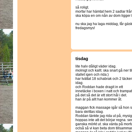
så roligt.
morfar har hämtat hem 2 sadlar frå
ska köpa en om nån av dom ligger 
nu ska jag ha laga middag, får gäste
fredagsmys!
tisdag
lite halv dåligt väder idag.
molnigt och kallt. ska snart gå ner til
stallet igen och rida:)
har tvättat 18 schabrak och 2 täcke
idag.
och Roddan hade dragit in ett
innetäcke i boxen i natt och trampat
på det så det är ett stort hål i det.
han är på allt han kommer åt.
maggan fick massage igår så hon 
bara skrittas idag.
Roddan tänkte jag rida ut på, mysig
hoppas inte att det börjar regna. se
ganska mörkt ut. ska vänta på morf
oclså så vi kan beta dom tillsamma