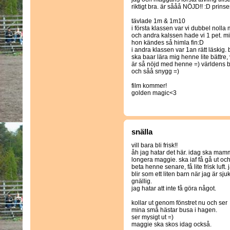
riktigt bra. är sååå NÖJD!! :D prinse
tävlade 1m & 1m10
i första klassen var vi dubbel nolla
och andra kalssen hade vi 1 pet. mitt
hon kändes så himla fin:D
i andra klassen var 1an rätt läskig. bl
ska baar lära mig henne lite bättre, 
är så nöjd med henne =) världens b
och såå snygg =)
film kommer!
golden magic<3
snälla
vill bara bli frisk!!
åh jag hatar det här. idag ska ma
longera maggie. ska iaf få gå ut oc
beta henne senare, få lite frisk luft. 
blir som ett liten barn när jag är sjuk
gnällig.
jag hatar att inte få göra något.
kollar ut genom fönstret nu och ser
mina små hästar busa i hagen.
ser mysigt ut =)
maggie ska skos idag också.