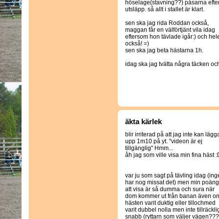
höselage(stavning??) påsarna efte
utsläpp. så allt i stallet är klart.
sen ska jag rida Roddan också,
maggan får en välförtjänt vila idag
eftersom hon tävlade igår:) och h
också! =)
sen ska jag beta hästarna 1h.
idag ska jag tvätta några täcken och
äkta kärlek
blir irriterad på att jag inte kan lägg
upp 1m10 på yt. "videon är ej
tillgänglig" Hmm...
åh jag som ville visa min fina häst :
var ju som sagt på tävling idag (in
har nog missat det) men min poäng
att visa är så dumma och sura när
dom kommer ut från banan även o
hästen varit duktig eller tillochmed
varit dubbel nolla men inte tillräckli
snabb (ryttarn som väljer vägen???