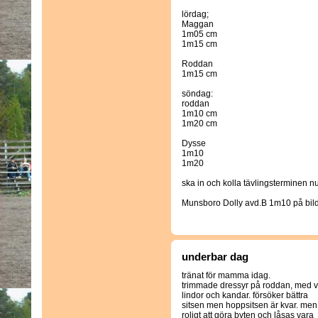
lördag;
Maggan
1m05 cm
1m15 cm
Roddan
1m15 cm
söndag:
roddan
1m10 cm
1m20 cm
Dysse
1m10
1m20
ska in och kolla tävlingsterminen nu
Munsboro Dolly avd.B 1m10 på bil
underbar dag
tränat för mamma idag.
trimmade dressyr på roddan, med v
lindor och kandar. försöker bättra
sitsen men hoppsitsen är kvar. men
roligt att göra byten och låsas vara