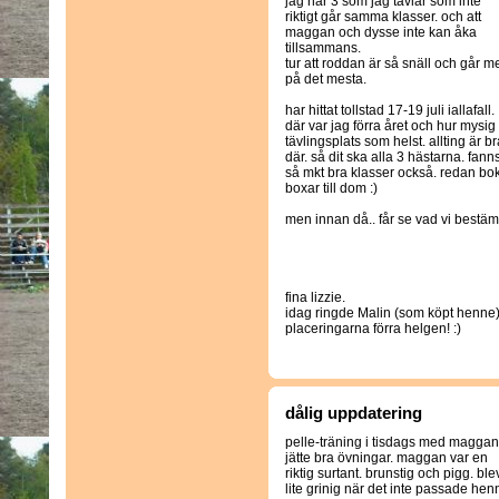
jag har 3 som jag tävlar som inte
riktigt går samma klasser. och att
maggan och dysse inte kan åka
tillsammans.
tur att roddan är så snäll och går m
på det mesta.
har hittat tollstad 17-19 juli iallafall.
där var jag förra året och hur mysig
tävlingsplats som helst. allting är br
där. så dit ska alla 3 hästarna. fann
så mkt bra klasser också. redan bo
boxar till dom :)
men innan då.. får se vad vi bestäm
fina lizzie.
idag ringde Malin (som köpt henne) och 
placeringarna förra helgen! :)
dålig uppdatering
pelle-träning i tisdags med maggan
jätte bra övningar. maggan var en
riktig surtant. brunstig och pigg. ble
lite grinig när det inte passade hen