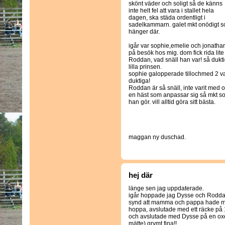
skönt väder och soligt så de känns
inte helt fel att vara i stallet hela
dagen, ska städa ordentligt i
sadelkammarn. galet mkt onödigt 
hänger där.
igår var sophie,emelie och jonatha
på besök hos mig. dom fick rida lite
Roddan, vad snäll han var! så dukt
lilla prinsen.
sophie galopperade tillochmed 2 va
duktiga!
Roddan är så snäll, inte varit med 
en häst som anpassar sig så mkt s
han gör. vill alltid göra sitt bästa.
maggan ny duschad.
hej där
länge sen jag uppdaterade.
igår hoppade jag Dysse och Rodd
synd att mamma och pappa hade med 
hoppa, avslutade med ett räcke på
och avslutade med Dysse på en oxe
mätte) grymt fina!!