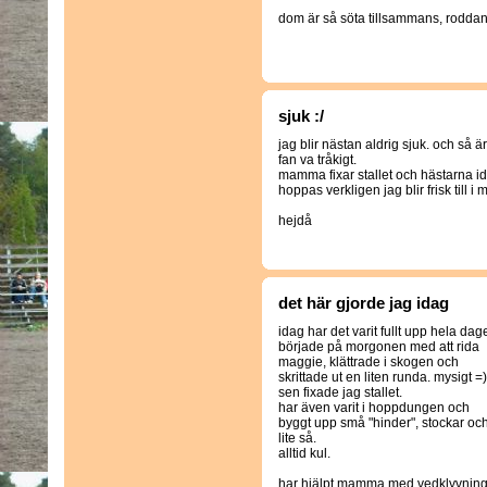
dom är så söta tillsammans, rodda
sjuk :/
jag blir nästan aldrig sjuk. och så är
fan va tråkigt.
mamma fixar stallet och hästarna i
hoppas verkligen jag blir frisk till i
hejdå
det här gjorde jag idag
idag har det varit fullt upp hela dag
började på morgonen med att rida
maggie, klättrade i skogen och
skrittade ut en liten runda. mysigt =)
sen fixade jag stallet.
har även varit i hoppdungen och
byggt upp små "hinder", stockar oc
lite så.
alltid kul.
har hjälpt mamma med vedklyvnin