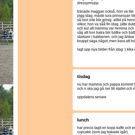
dressyrmupp.
tränade maggan också, hon va lite
pigg idag, måste lura prinsessan lit
så hon inte blir grinig. alltid på hen
vilkor, hon va såå fin idag. jätte dukt
och kul att mamma var hemma och
såg att hon batra blir bättre och bätt
starkare i bakbenen. och jag älska
knappt säga något, men bara att hon
lagt upp nya bilder från idag :) kika 
tisdag
nu har mamma och pappa kommit 
och n ska jag gå ner till stallet och r
uppdatera senare
lunch
har precis tagit en kopp kaffe och e
cupcake (som jag bakade igår)