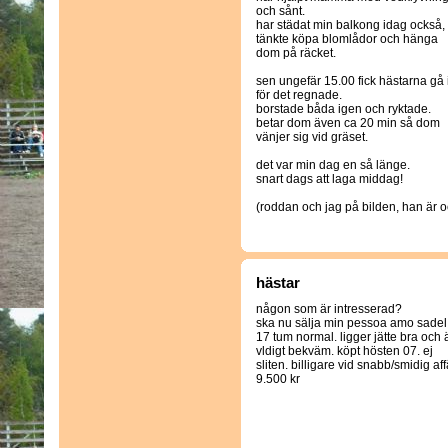
och sånt.
har städat min balkong idag också,
tänkte köpa blomlådor och hänga
dom på räcket.
sen ungefär 15.00 fick hästarna gå 
för det regnade.
borstade båda igen och ryktade.
betar dom även ca 20 min så dom
vänjer sig vid gräset.
det var min dag en så länge.
snart dags att laga middag!
(roddan och jag på bilden, han är
hästar
någon som är intresserad?
ska nu sälja min pessoa amo sadel
17 tum normal. ligger jätte bra och 
vldigt bekväm. köpt hösten 07. ej
sliten. billigare vid snabb/smidig aff
9.500 kr