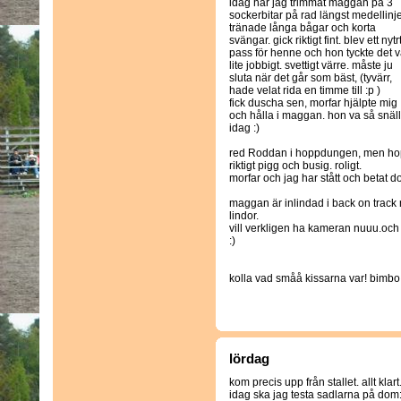
idag har jag trimmat maggan på 3
sockerbitar på rad längst medellinj
tränade långa bågar och korta
svängar. gick riktigt fint. blev ett nytr
pass för henne och hon tyckte det v
lite jobbigt. svettigt värre. måste ju
sluta när det går som bäst, (tyvärr,
hade velat rida en timme till :p )
fick duscha sen, morfar hjälpte mig
och hålla i maggan. hon va så snäll
idag :)
red Roddan i hoppdungen, men hopp
riktigt pigg och busig. roligt.
morfar och jag har stått och betat 
maggan är inlindad i back on track n
lindor.
vill verkligen ha kameran nuuu.oc
:)
kolla vad småå kissarna var! bimb
lördag
kom precis upp från stallet. allt klart
idag ska jag testa sadlarna på dom: