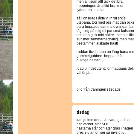
men allt som allt gick det bra,
hoppningen är alltid bra, mer
lydnaden i mellan.
så i onsdags åkte vi in till srk´s
utebana, tog med oss maggan ocks
bara hoppade samma övningar fas
lågt. tog på mig ett par små kulspor
och hon gick mkt bättre. inte alls lik
sur. mer sammarbetsvillig. men man
bestämmer. älskade häst!
roddan fick hoppa en lång bana med 
gammelgubben. hoppade fint.
duktiga hästar! :)
idag blir det uteritt för maggans del. 
välförtjänt.
bild från träningen i tisdags.
tisdag
kan ju inte annat än vara glad i det
här vädret. stor SOL.
hästarna står och äter gräs i hagen
precis utanför. ser så mysigt ut.