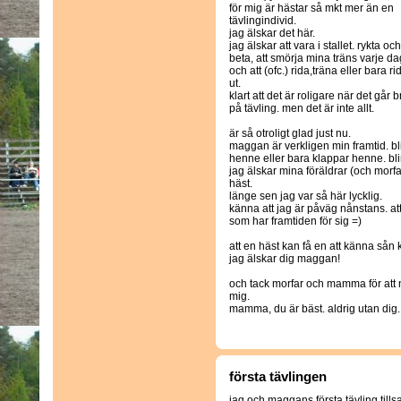
för mig är hästar så mkt mer än en
tävlingindivid.
jag älskar det här.
jag älskar att vara i stallet. rykta och
beta, att smörja mina träns varje da
och att (ofc.) rida,träna eller bara ri
ut.
klart att det är roligare när det går b
på tävling. men det är inte allt.
är så otroligt glad just nu.
maggan är verkligen min framtid. bli
henne eller bara klappar henne. blir
jag älskar mina föräldrar (och morfa
häst.
länge sen jag var så här lycklig.
känna att jag är påväg nånstans. at
som har framtiden för sig =)
att en häst kan få en att känna sån 
jag älskar dig maggan!
och tack morfar och mamma för att n
mig.
mamma, du är bäst. aldrig utan dig.
första tävlingen
jag och maggans första tävling til