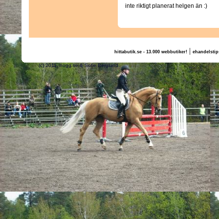
inte riktigt planerat helgen än :)
|
hittabutik.se - 13.000 webbutiker!
ehandelstip
(c) 2011, nogg.se & Sofie Berglund