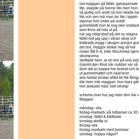
red maggan på fältet. galopperade
lite, släppte på henne lite men hon 
så gullig och snäll så hon ökade b
lite och sen när man tar lite i tygeln
stannar hon (rider på snällt
gummibett) hon är nog den snällas
som finns att rida ut på.
när jag ridigt klart på det ny slagna
fältet red jag upp i våran skog och
klättrade,mygg i skogen annars gic
det bra, myggor älskar mig så har
redan fått 6 st, biter tillochmed ige
strumporna.
skrittade hem, ar en bro på ena sid
(nämnt den förut när roddan var så
dum där:p) pappa har ändrat och la
ut gummimattor och oljat bron.
alla hästar brukar alltid bli lite fånig
där men inte maggan. hon bara går
min älskade häst. helt otrolig!
schema över hur jag rider den här
Maggan
måndag- vila
tisdag-markarb. på ridbanan ca 30 m
onsdag- fältet & klättrade
torsdag-skritta ut
fredag-vila
lördag-markarb med bommar
söndag- hoppa något?