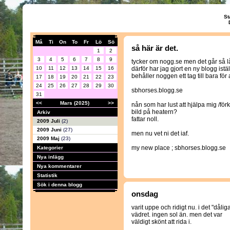
St
Må
Ti
On
To
Fr
Lö
Sö
så här är det.
1
2
3
4
5
6
7
8
9
tycker om nogg.se men det går så 
10
11
12
13
14
15
16
därför har jag gjort en ny blogg istäl
behåller noggen ett tag till bara för 
17
18
19
20
21
22
23
24
25
26
27
28
29
30
sbhorses.blogg.se
31
<<
Mars (2025)
>>
nån som har lust att hjälpa mig /fö
bild på heatern?
Arkiv
fattar noll.
2009 Juli
(2)
2009 Juni
(27)
men nu vet ni det iaf.
2009 Maj
(23)
my new place ; sbhorses.blogg.se
Kategorier
Nya inlägg
Nya kommentarer
Statistik
Sök i denna blogg
onsdag
varit uppe och ridigt nu. i det "dålig
vädret. ingen sol än. men det var
väldigt skönt att rida i.