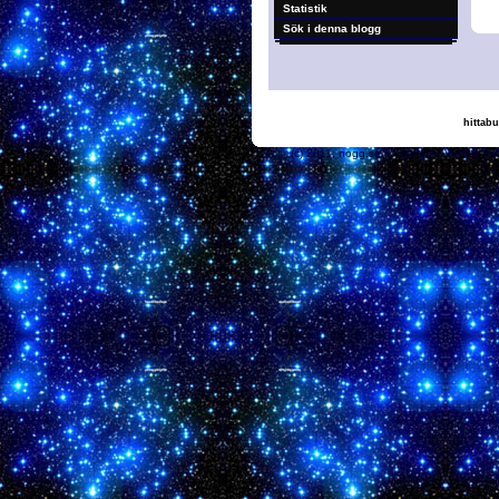
Statistik
Sök i denna blogg
hittabu
(c) 2011, nogg.se & Ham