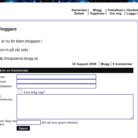
Startsidan
|
Blogg
|
Fotoalbum
|
Gästbo
Debatt
|
Topplistor
|
Om mig
|
Logga i
loggare
i är nu för tiden bloggare !
om in på vår sida :
ttp://mopsarna.blogg.se
|
|
10 Augusti 2008
Blogg
0 kommentar
kriv en kommentar
mn:
post:
bbplats:
Kom ihåg mig?
n
mmentar:
lken färg har
(för att lura spam robotar)
len: