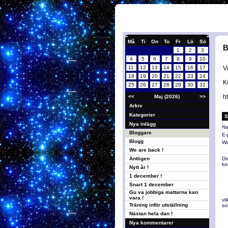
Må
Ti
On
To
Fr
Lö
Sö
B
1
2
3
4
5
6
7
8
9
10
11
12
13
14
15
16
17
V
18
19
20
21
22
23
24
K
25
26
27
28
29
30
31
h
<<
Maj (2026)
>>
Arkiv
Kategorier
S
Nya inlägg
Na
Bloggare
E-
Blogg
We
We are back !
Äntligen
Di
ko
Nytt år !
1 december !
Snart 1 december
Gu va jobbiga mattarna kan
vara !
vi
Träning inför utställning
so
Nästan hela dan !
Nya kommentarer