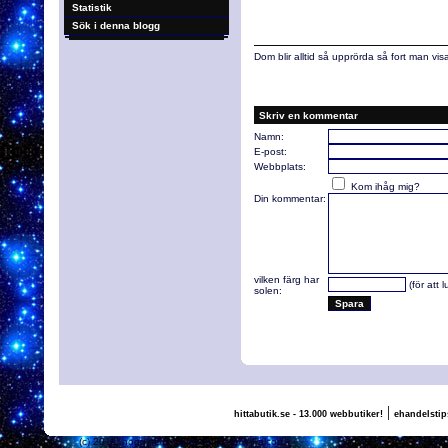
Statistik
Sök i denna blogg
Dom blir alltid så upprörda så fort man visa
Skriv en kommentar
Namn:
E-post:
Webbplats:
Kom ihåg mig?
Din kommentar:
vilken färg har
(för att 
solen:
|
hittabutik.se - 13.000 webbutiker!
ehandelstip
(c) 2011, nogg.se & Hampus, Valle & Falcon