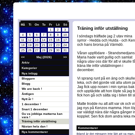
Må
Ti
On
To
Fr
Lö
Sö
Träning inför utställning
1
2
3
4
5
6
7
8
9
10
I söndags träffade jag 2 utav mina
11
12
13
14
15
16
17
syrror - Hedda och Hulda - och Ke
och hans brorsa på Värmdö.
18
19
20
21
22
23
24
25
26
27
28
29
30
31
Våran uppfödare - Strandsmedjans
Maria hade varit gullig och samlat
<<
Maj (2026)
>>
några utav oss där för att vi skulle f
Arkiv
träna lite inför utställningen i
Kategorier
december.
Nya inlägg
Vi sprang runt på en äng och skulle
Bloggare
leka, och det gjorde väl alla utom ja
Blogg
Jag fick upp nosen i min syrras bak
We are back !
och upptäckte att hon löpte så jag 
Äntligen
fick hon gå och sätta sig i bilen till 
Nytt år !
Matte trodde nu att allt var ok och v
1 december !
jag nys på Kenzos mamma. Hon löpte
Snart 1 december
var väldigt nära där några gånger inn
Gu va jobbiga mattarna kan
kopplet. Sen fick dom andra leka me
vara !
Träning inför utställning
Nästan hela dan !
Kommentarer
Nya kommentarer
ibland är det minsann inte lätt att va man..