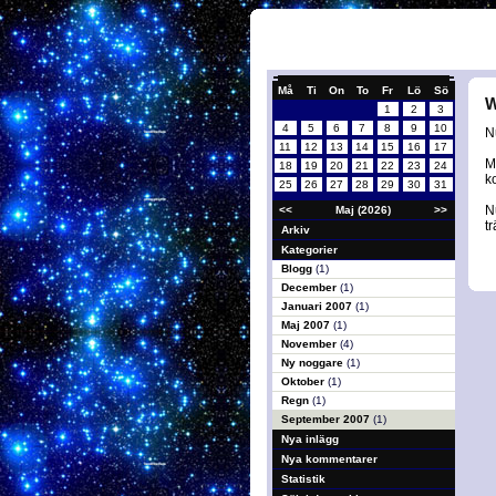
Må
Ti
On
To
Fr
Lö
Sö
W
1
2
3
4
5
6
7
8
9
10
Nu
11
12
13
14
15
16
17
M
18
19
20
21
22
23
24
k
25
26
27
28
29
30
31
N
<<
Maj (2026)
>>
t
Arkiv
Kategorier
Blogg
(1)
December
(1)
Januari 2007
(1)
Maj 2007
(1)
November
(4)
Ny noggare
(1)
Oktober
(1)
Regn
(1)
September 2007
(1)
Nya inlägg
Nya kommentarer
Statistik