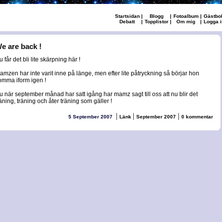
Startsidan
|
Blogg
|
Fotoalbum
|
Gästbo
Debatt
|
Topplistor
|
Om mig
|
Logga i
e are back !
 får det bli lite skärpning här !
amzen har inte varit inne på länge, men efter lite påtryckning så börjar hon
omma iform igen !
u när september månad har satt igång har mamz sagt till oss att nu blir det
räning, träning och åter träning som gäller !
|
|
|
5 September 2007
Länk
September 2007
0 kommentar