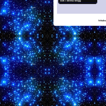
Sök i denna blogg
hittabu
(c) 2011, nogg.se & Ham