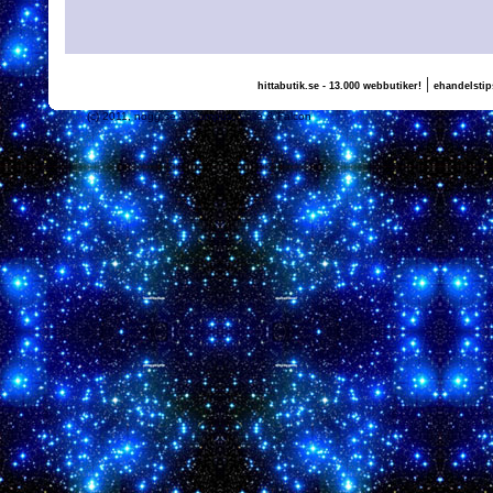
|
hittabutik.se - 13.000 webbutiker!
ehandelstip
(c) 2011, nogg.se & Hampus, Valle & Falcon