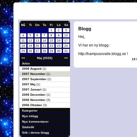
Må
Ti
On
To
Fr
Lö
Sö
Blogg
1
2
3
4
5
6
7
8
9
10
Hej,
11
12
13
14
15
16
17
Vi har en ny blogg :
18
19
20
21
22
23
24
25
26
27
28
29
30
31
http://hampusovalle.blogg.se !
<<
Maj (2026)
>>
19
Arkiv
2008 Augusti
(1)
2007 November
(1)
2007 September
(1)
2007 Maj
(1)
2007 Januari
(1)
2006 December
(1)
2006 November
(3)
2006 Oktober
(3)
Kategorier
Nya inlägg
Nya kommentarer
Statistik
Sök i denna blogg