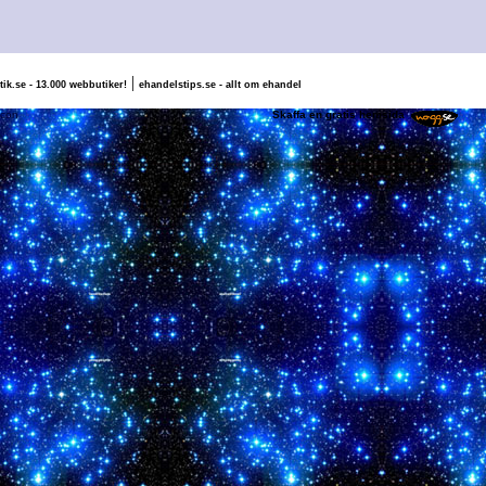
|
tik.se - 13.000 webbutiker!
ehandelstips.se - allt om ehandel
pus, Valle & Falcon
Skaffa en gratis hemsida