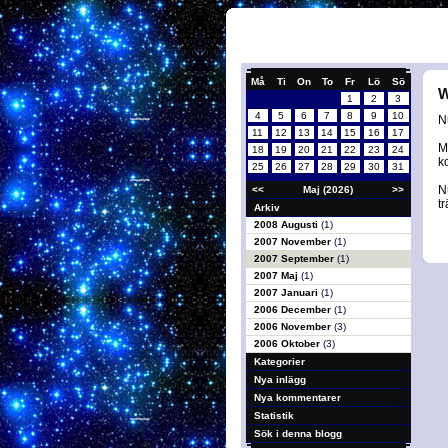
Må
Ti
On
To
Fr
Lö
Sö
W
1
2
3
4
5
6
7
8
9
10
Nu
11
12
13
14
15
16
17
M
18
19
20
21
22
23
24
k
25
26
27
28
29
30
31
N
<<
Maj (2026)
>>
t
Arkiv
2008 Augusti
(1)
2007 November
(1)
2007 September
(1)
2007 Maj
(1)
2007 Januari
(1)
2006 December
(1)
2006 November
(3)
2006 Oktober
(3)
Kategorier
Nya inlägg
Nya kommentarer
Statistik
Sök i denna blogg