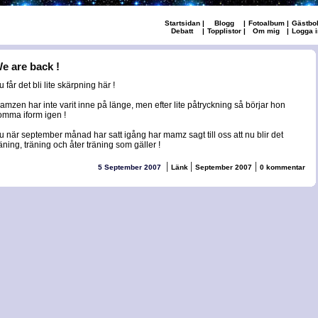
Startsidan
|
Blogg
|
Fotoalbum
|
Gästbo
Debatt
|
Topplistor
|
Om mig
|
Logga i
e are back !
 får det bli lite skärpning här !
amzen har inte varit inne på länge, men efter lite påtryckning så börjar hon
omma iform igen !
u när september månad har satt igång har mamz sagt till oss att nu blir det
räning, träning och åter träning som gäller !
|
|
|
5 September 2007
Länk
September 2007
0 kommentar