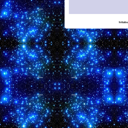
hittabu
(c) 2011, nogg.se & Ham