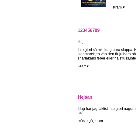
K
123456789
Hej!!
Inte gjort så mkt idag,bara slappat.N
stenmarck,en vän den är ju bara bäst
sharlakans feber eller halsfluss,inte
Kram♥
Hejsan
Idag har jag faktist inte gjort någo
skönt...
måste gå, kram