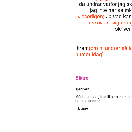
du undrar varför jag skr
jag inte har så mk
visserligen)
.Ja vad kan
och skriva i evigheter
skriver
kram
(om ni undrar så ä
humör idag)
1
Bättre
Tjenixen
Mår bättre idag,inte lika ont men sm
hemma imorron...
...kram♥