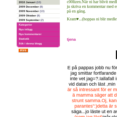
c00lizen.När ni har blivit medl
2010 Januari
(10)
ju skriva en kommentar med er
2009 December
(8)
på en gång.
2009 November
(13)
2009 Oktober
(8)
Kram♥...(hoppas ni blir medl
2009 September
(2)
Kategorier
Nya inlägg
Nya kommentarer
tjena
Statistik
Sök i denna blogg
E på pappas jobb nu för
jag smittar fortfaran
inte vet jag=?.Iallafall 
vid datan och läst ,min 
är så intressant för er
ä mamma säger att d
strunt samma.Oj, kans
parantes":)detta är s
säga...jo läste ut en