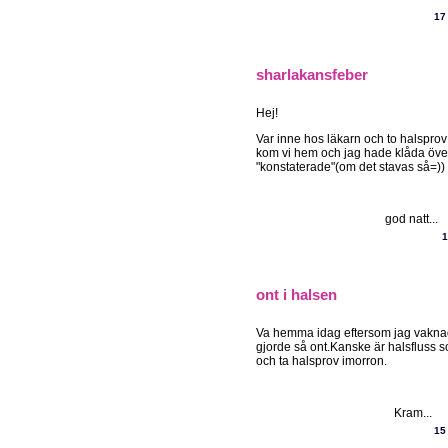
17
sharlakansfeber
Hej!
Var inne hos läkarn och to halsprov
kom vi hem och jag hade klåda öve
"konstaterade"(om det stavas så=)) v
god natt...
1
ont i halsen
Va hemma idag eftersom jag vaknad
gjorde så ont.Kanske är halsfluss s
och ta halsprov imorron.
Kram...
15