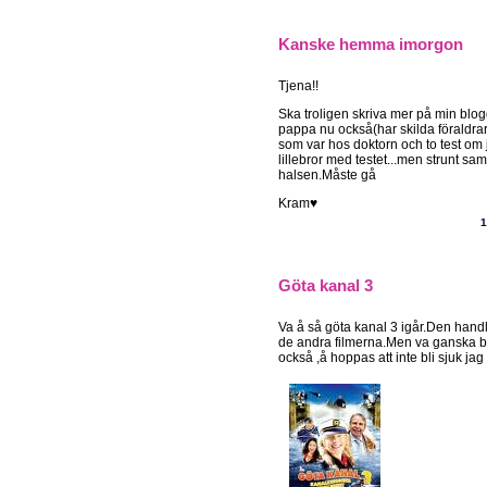
Kanske hemma imorgon
Tjena!!
Ska troligen skriva mer på min blog
pappa nu också(har skilda föraldrar
som var hos doktorn och to test om 
lillebror med testet...men strunt sa
halsen.Måste gå
Kram♥
1
Göta kanal 3
Va å så göta kanal 3 igår.Den handl
de andra filmerna.Men va ganska b
också ,å hoppas att inte bli sjuk j