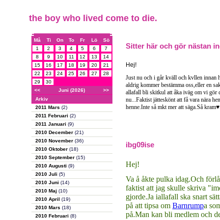
the boy who lived come to die.
Må
Ti
On
To
Fr
Lö
Sö
Sitter här och gör nästan in
1
2
3
4
5
6
7
8
9
10
11
12
13
14
Hej!
15
16
17
18
19
20
21
22
23
24
25
26
27
28
Just nu och i går kväll och kvllen innan h
29
30
aldrig kommer bestämma oss,eller en sak 
<<
Juni (2026)
>>
allafall bli skitkul att åka iväg om vi gör 
Arkiv
nu...Faktist jätteskönt att få vara nära he
henne.Inte så mkt mer att säga.Så kram♥
2011 Mars
(2)
2011 Februari
(2)
2011 Januari
(9)
2010 December
(21)
2010 November
(36)
ibg09ise
2010 Oktober
(18)
2010 September
(15)
Hej!
2010 Augusti
(9)
2010 Juli
(5)
Va å åkte pulka idag.Och förlåt 
2010 Juni
(14)
faktist att jag skulle skriva "
2010 Maj
(10)
gjorde.Ja iallafall ska snart s
2010 April
(19)
på att tipsa om
Barnrump
a som
2010 Mars
(18)
på.Man kan bli medlem och det
2010 Februari
(8)