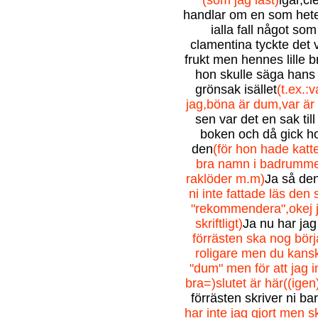
(som jag läst)
igår,c
handlar om en som heter
ialla fall något som 
clamentina tyckte det v
frukt men hennes lille b
hon skulle säga hans
grönsak isället
(t.ex.:
jag,böna är dum,var är 
sen var det en sak till 
boken och då gick h
den
(för hon hade katt
bra namn i badrumme
raklöder m.m)
Ja så den
ni inte fattade läs den 
"rekommendera",okej jag
skriftligt)
Ja nu har jag
förrästen ska nog börja 
roligare men du kanske
"dum" men för att jag i
bra=)slutet är här((igen)
förrästen skriver ni ba
har inte jag gjort men s