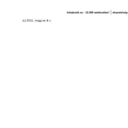
|
hittabutik.se - 13.000 webbutiker!
ehandelstip
(c) 2011, nogg.se & c