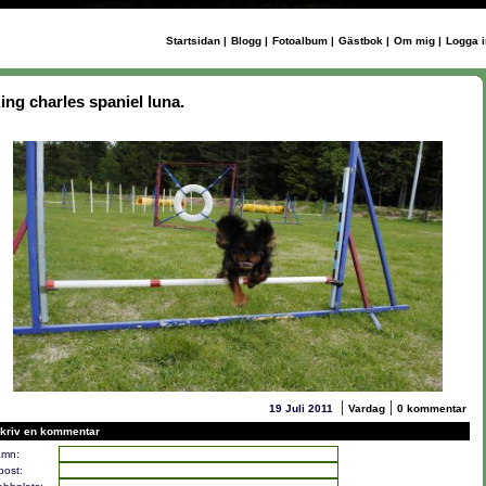
Startsidan
|
Blogg
|
Fotoalbum
|
Gästbok
|
Om mig
|
Logga i
ing charles spaniel luna.
|
|
19 Juli 2011
Vardag
0 kommentar
kriv en kommentar
mn:
post: