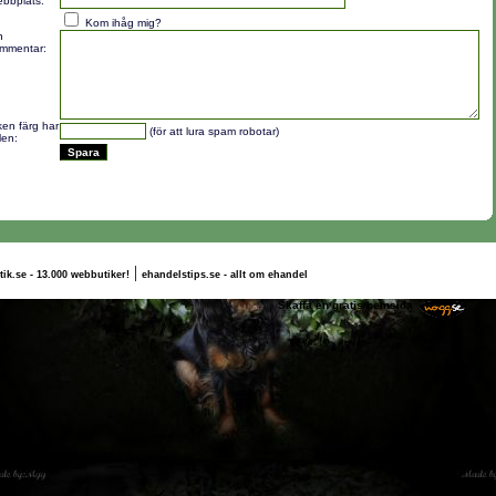
bbplats:
Kom ihåg mig?
n
mmentar:
lken färg har
(för att lura spam robotar)
len:
|
tik.se - 13.000 webbutiker!
ehandelstips.se - allt om ehandel
rnilla Bergström
Skaffa en gratis hemsida