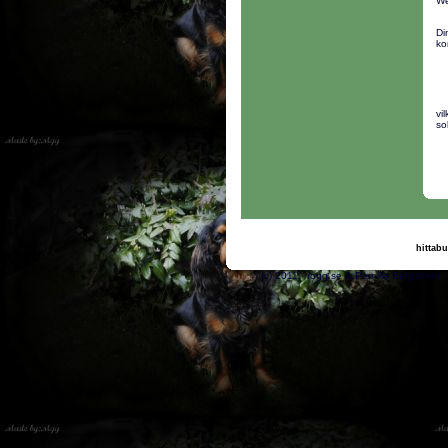
We
Di
ko
vi
so
hittabu
(c) 2011, nogg.se & Pe