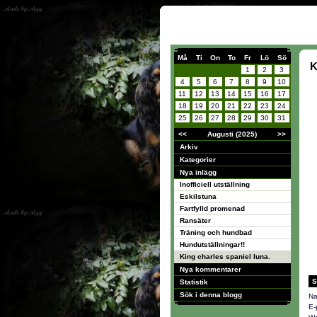
Må
Ti
On
To
Fr
Lö
Sö
K
1
2
3
4
5
6
7
8
9
10
11
12
13
14
15
16
17
18
19
20
21
22
23
24
25
26
27
28
29
30
31
<<
Augusti (2025)
>>
Arkiv
Kategorier
Nya inlägg
Inofficiell utställning
Eskilstuna
Fartfylld promenad
Ransäter
Träning och hundbad
Hundutställningar!!
King charles spaniel luna.
Nya kommentarer
S
Statistik
Sök i denna blogg
Na
E-