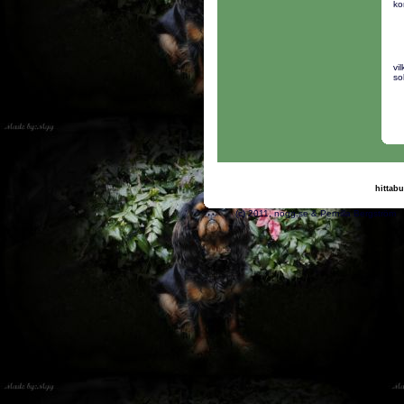
ko
vi
so
hittabu
(c) 2011, nogg.se & Pe