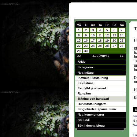
Må
Ti
On
To
Fr
Lö
Sö
T
1
2
3
4
5
6
7
8
9
10
11
12
13
14
He
15
16
17
18
19
20
21
22
23
24
25
26
27
28
I
29
30
h
<<
Juni (2026)
>>
h
T
Arkiv
u
Kategorier
h
Nya inlägg
D
Inofficiell utställning
o
Eskilstuna
Fartfylld promenad
H
Ransäter
K
Träning och hundbad
Hundutställningar!!
King charles spaniel luna.
S
Nya kommentarer
Na
Statistik
E-
We
Sök i denna blogg
Di