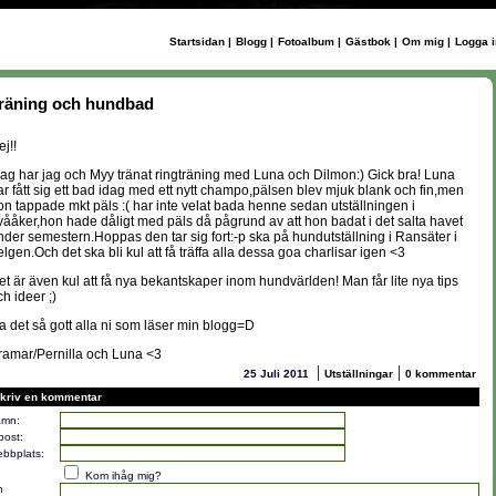
Startsidan
|
Blogg
|
Fotoalbum
|
Gästbok
|
Om mig
|
Logga i
räning och hundbad
j!!
dag har jag och Myy tränat ringträning med Luna och Dilmon:) Gick bra! Luna
ar fått sig ett bad idag med ett nytt champo,pälsen blev mjuk blank och fin,men
on tappade mkt päls :( har inte velat bada henne sedan utställningen i
vååker,hon hade dåligt med päls då pågrund av att hon badat i det salta havet
nder semestern.Hoppas den tar sig fort:-p ska på hundutställning i Ransäter i
elgen.Och det ska bli kul att få träffa alla dessa goa charlisar igen <3
et är även kul att få nya bekantskaper inom hundvärlden! Man får lite nya tips
ch ideer ;)
a det så gott alla ni som läser min blogg=D
ramar/Pernilla och Luna <3
|
|
25 Juli 2011
Utställningar
0 kommentar
kriv en kommentar
mn:
post:
bbplats:
Kom ihåg mig?
n