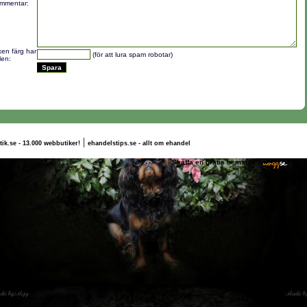
mmentar:
lken färg har
(för att lura spam robotar)
len:
|
tik.se - 13.000 webbutiker!
ehandelstips.se - allt om ehandel
rnilla Bergström
Skaffa en gratis hemsida