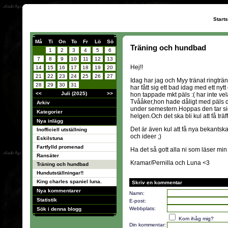
Start
Må
Ti
On
To
Fr
Lö
Sö
Träning och hundbad
1
2
3
4
5
6
7
8
9
10
11
12
13
Hej!!
14
15
16
17
18
19
20
21
22
23
24
25
26
27
Idag har jag och Myy tränat ringtr
28
29
30
31
har fått sig ett bad idag med ett n
<<
Juli (2025)
>>
hon tappade mkt päls :( har inte ve
Tvååker,hon hade dåligt med päls d
Arkiv
under semestern.Hoppas den tar sig 
Kategorier
helgen.Och det ska bli kul att få trä
Nya inlägg
Det är även kul att få nya bekantsk
Inofficiell utställning
och ideer ;)
Eskilstuna
Fartfylld promenad
Ha det så gott alla ni som läser mi
Ransäter
Kramar/Pernilla och Luna <3
Träning och hundbad
Hundutställningar!!
King charles spaniel luna.
Skriv en kommentar
Nya kommentarer
Namn:
Statistik
E-post:
Webbplats:
Sök i denna blogg
Kom ihåg mig?
Din kommentar: