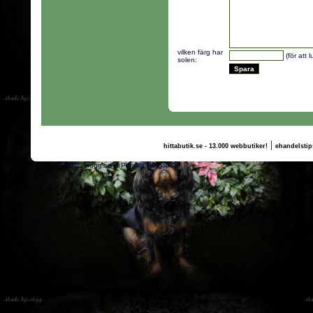
vilken färg har
(för att 
solen:
|
hittabutik.se - 13.000 webbutiker!
ehandelstip
(c) 2011, nogg.se & Pernilla Bergström