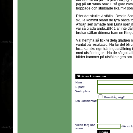
när hon sa att på 1:a plats vill jag 
jag på att ramla omkull så glad ble
hoppade och studsade lika mkt som
Efter det skulle vi ställa i Best in S
skulle kommit bland de fyra bästa 
Affgan sen synade hon Luna igen m
var så glada ändå..BIR 1 är inte dål
brukar sällan dömma fram en Kingcha
Väl hemma så fick vi dela glädjen
väntat på resultatet.. Nu får det bli 
he... kanske ngn träningutställning
med utställningar... Ha de så gott a
bilder kommer på utställningen om 
Skriv en kommentar
Namn:
E-post:
Webbplats:
Kom ihåg mig?
Din kommentar:
vilken färg har
(för att 
solen: