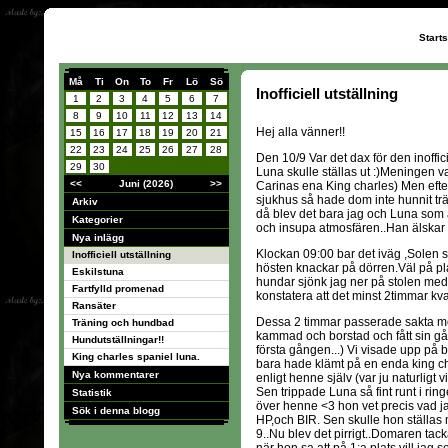
Start
Må
Ti
On
To
Fr
Lö
Sö
Inofficiell utställning
1
2
3
4
5
6
7
8
9
10
11
12
13
14
Hej alla vänner!!
15
16
17
18
19
20
21
22
23
24
25
26
27
28
Den 10/9 Var det dax för den inoffi
29
30
Luna skulle ställas ut :)Meningen var
<<
Juni (2026)
>>
Carinas ena King charles) Men efte
sjukhus så hade dom inte hunnit tr
Arkiv
då blev det bara jag och Luna som 
Kategorier
och insupa atmosfären..Han älskar hu
Nya inlägg
Klockan 09:00 bar det iväg ,Solen s
Inofficiell utställning
hösten knackar på dörren.Väl på p
Eskilstuna
hundar sjönk jag ner på stolen me
Fartfylld promenad
konstatera att det minst 2timmar kv
Ransäter
Dessa 2 timmar passerade sakta men
Träning och hundbad
kammad och borstad och fått sin gån
Hundutställningar!!
första gången...) Vi visade upp på
King charles spaniel luna.
bara hade klämt på en enda king cha
Nya kommentarer
enligt henne själv (var ju naturligt 
Sen trippade Luna så fint runt i ring
Statistik
över henne <3 hon vet precis vad jag
Sök i denna blogg
HP,och BIR. Sen skulle hon ställas
9..Nu blev det pirrigt..Domaren tack