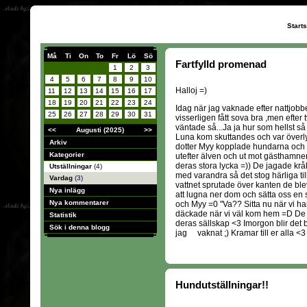
Start
Må
Ti
On
To
Fr
Lö
Sö
Fartfylld promenad
1
2
3
4
5
6
7
8
9
10
Halloj =)
11
12
13
14
15
16
17
18
19
20
21
22
23
24
Idag när jag vaknade efter nattjobbe
25
26
27
28
29
30
31
visserligen fått sova bra ,men efter 
väntade så...Ja ja hur som hellst så
<<
Augusti (2025)
>>
Luna kom skuttandes och var överly
Arkiv
dotter Myy kopplade hundarna och 
Kategorier
utefter älven och ut mot gästhamnen
deras stora lycka =)) De jagade kr
Utställningar
(4)
med varandra så det stog härliga til
Vardag
(3)
vattnet sprutade över kanten de ble
Nya inlägg
att lugna ner dom och sätta oss en
Nya kommentarer
och Myy =0 "Va?? Sitta nu när vi har 
däckade när vi väl kom hem =D De ä
Statistik
deras sällskap <3 Imorgon blir det 
Sök i denna blogg
jag vaknat ;) Kramar till er alla <3
Hundutställningar!!