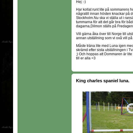
Hej :-)
Har kollat runt lite på sommarens hu
någratill innan hösten knackar på dör
Stockholm.Nu ska vi ställa ut i ransä
tummarna för att det går bra för båd
dagarna,Dilmon ställs på Fredage
Vill gärna åka över till Norge till 
annan utställning som vi oxå vill på :-
Måste träna lite med Luna igen med a
skrämd efter sista utställningen i T
;) Och hoppas att Dommaren är lite 
till er alla <3
King charles spaniel luna.