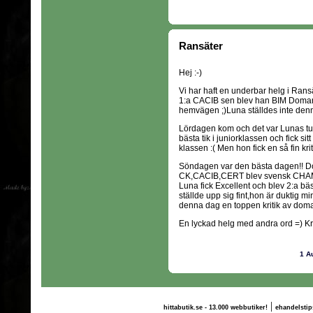
Ransäter
Hej :-)
Vi har haft en underbar helg i Ransä
1:a CACIB sen blev han BIM Domare
hemvägen ;)Luna ställdes inte den
Lördagen kom och det var Lunas tur
bästa tik i juniorklassen och fick si
klassen :( Men hon fick en så fin krit
Söndagen var den bästa dagen!! Do
CK,CACIB,CERT blev svensk CHAMPI
Luna fick Excellent och blev 2:a bäst
ställde upp sig fint,hon är duktig min
denna dag en toppen kritik av dom
En lyckad helg med andra ord =) Kra
1 A
|
hittabutik.se - 13.000 webbutiker!
ehandelstip