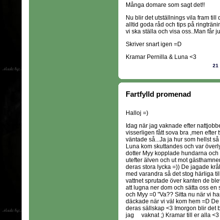
Många domare som sagt det!!
Nu blir det utställnings vila fram til
alltid goda råd och tips på ringträ
vi ska ställa och visa oss..Man får j
Skriver snart igen =D
Kramar Pernilla & Luna <3
21
Fartfylld promenad
Halloj =)
Idag när jag vaknade efter nattjobbe
visserligen fått sova bra ,men efter 
väntade så...Ja ja hur som hellst så
Luna kom skuttandes och var överly
dotter Myy kopplade hundarna och 
utefter älven och ut mot gästhamnen
deras stora lycka =)) De jagade kr
med varandra så det stog härliga til
vattnet sprutade över kanten de ble
att lugna ner dom och sätta oss en
och Myy =0 "Va?? Sitta nu när vi har 
däckade när vi väl kom hem =D De ä
deras sällskap <3 Imorgon blir det 
jag vaknat ;) Kramar till er alla <3