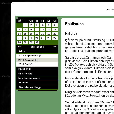
Start
Må
Ti
On
To
Fr
Lö
Sö
Eskilstuna
1
2
3
4
5
6
7
8
9
10
11
12
13
Halloj :-)
14
15
16
17
18
19
20
21
22
23
24
25
26
27
Igår var vi på hundutställning i Es
28
29
30
31
vi hade hund tältet med oss som vi k
<<
Juli (2025)
>>
gånger flera då de blev blöta bara av
torra och fina i pälsen innan det va
Arkiv
2011 September
(1)
Så var det dax,Cinnamon och Carin
2011 Augusti
(3)
gick vidare. Sen Dilmon och Mys tu
2011 Juli
(3)
fint,De fick exc och gick vidare :
som oxå gick vidare. Dilmon blev s
Kategorier
cacib.Cinnamon tog sitt första cert!!
Nya inlägg
Nya kommentarer
Nu var det dax för Luna,hon Gick jätt
gång,jag hann inte ner på knä för att
Statistik
Det gick även bra på bordet,domaren 
Sök i denna blogg
Ring sekreteraren ropade,excellent
frågade jag Myy...JAA sa hon du ska 
Sen skedde allt som i en "Dimma" Jag 
ställde upp oss och gick runt ett 
vilken lycka =)) OJ vad vi var glad
han sa att hon kommer att bli "A ver