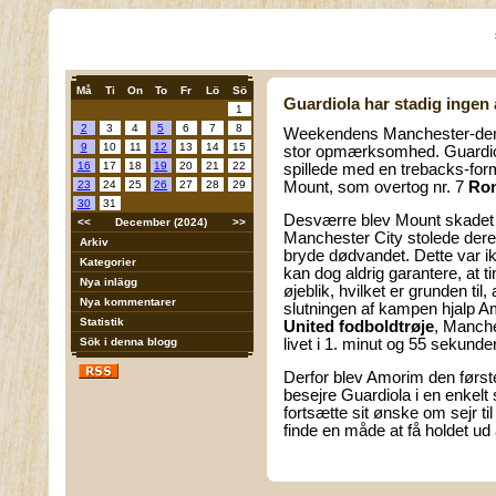
Må
Ti
On
To
Fr
Lö
Sö
Guardiola har stadig ingen
1
2
3
4
5
6
7
8
Weekendens Manchester-derby 
9
10
11
12
13
14
15
stor opmærksomhed. Guardiol
16
17
18
19
20
21
22
spillede med en trebacks-for
23
24
25
26
27
28
29
Mount, som overtog nr. 7
Ron
30
31
Desværre blev Mount skadet e
<<
December (2024)
>>
Manchester City stolede deref
Arkiv
bryde dødvandet. Dette var ik
Kategorier
kan dog aldrig garantere, at t
Nya inlägg
øjeblik, hvilket er grunden ti
Nya kommentarer
slutningen af kampen hjalp Ama
Statistik
United fodboldtrøje
, Manche
Sök i denna blogg
livet i 1. minut og 55 sekunde
Derfor blev Amorim den første t
besejre Guardiola i en enkel
fortsætte sit ønske om sejr t
finde en måde at få holdet ud 