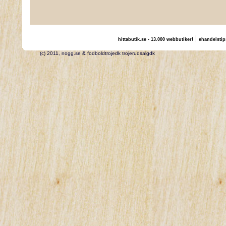
|
hittabutik.se - 13.000 webbutiker!
ehandelstip
(c) 2011, nogg.se & fodboldtrojedk trojerudsalgdk