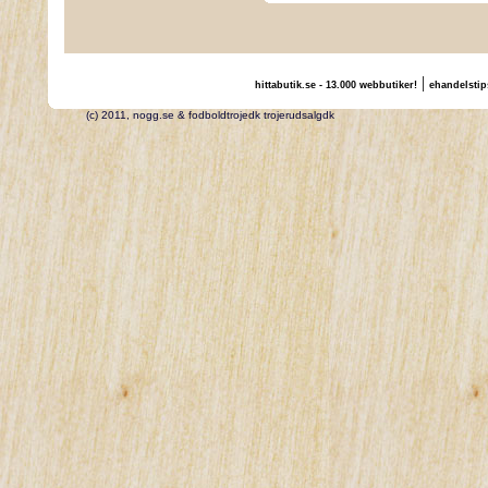
|
hittabutik.se - 13.000 webbutiker!
ehandelstip
(c) 2011, nogg.se & fodboldtrojedk trojerudsalgdk