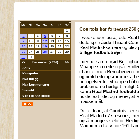
Må
Ti
On
To
Fr
Lö
Sö
Courtois har forsvaret 250
1
2
3
4
5
6
7
8
I weekenden besejrede Real 
9
10
11
12
13
14
15
dette spil nåede Thibaut Cou
16
17
18
19
20
21
22
Real Madrid-karriere og blev
23
24
25
26
27
28
29
billige fodboldtrøjer
.
30
31
I denne kamp brød Bellingha
<<
December (2024)
>>
Mbappe scorede også. Spillere
Arkiv
chance, men Bernabeuen opmu
Kategorier
og omklædningsrummet arbejd
Nya inlägg
betingelser for Mbappe i håb
Nya kommentarer
problemerne hurtigst muligt. 
Statistik
kamp
Real Madrid fodboldt
Sök i denna blogg
holde fast i det og mener, at 
masse mål.
Det er klart, at Courtois tænke
Real Madrid i 7 sæsoner, men 
også mange skældud. Heldigvi
Madrid med at vinde 161 kam