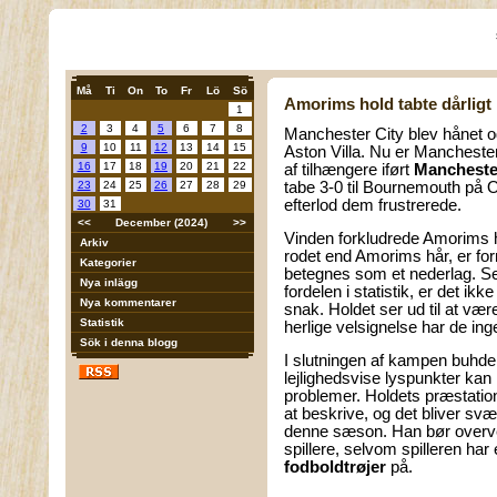
Må
Ti
On
To
Fr
Lö
Sö
Amorims hold tabte dårligt 
1
2
3
4
5
6
7
8
Manchester City blev hånet og
9
10
11
12
13
14
15
Aston Villa. Nu er Manchester
16
17
18
19
20
21
22
af tilhængere iført
Manchester
23
24
25
26
27
28
29
tabe 3-0 til Bournemouth på O
efterlod dem frustrerede.
30
31
<<
December (2024)
>>
Vinden forkludrede Amorims 
Arkiv
rodet end Amorims hår, er f
Kategorier
betegnes som et nederlag. 
Nya inlägg
fordelen i statistik, er det ikk
Nya kommentarer
snak. Holdet ser ud til at vær
Statistik
herlige velsignelse har de ingen
Sök i denna blogg
I slutningen af kampen buhd
lejlighedsvise lyspunkter ka
problemer. Holdets præstatio
at beskrive, og det bliver svæ
denne sæson. Han bør overve
spillere, selvom spilleren har
fodboldtrøjer
på.