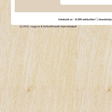
|
hittabutik.se - 13.000 webbutiker!
ehandelstip
(c) 2011, nogg.se & fodboldtrojedk trojerudsalgdk