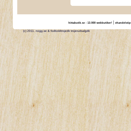
|
hittabutik.se - 13.000 webbutiker!
ehandelstip
(c) 2011, nogg.se & fodboldtrojedk trojerudsalgdk