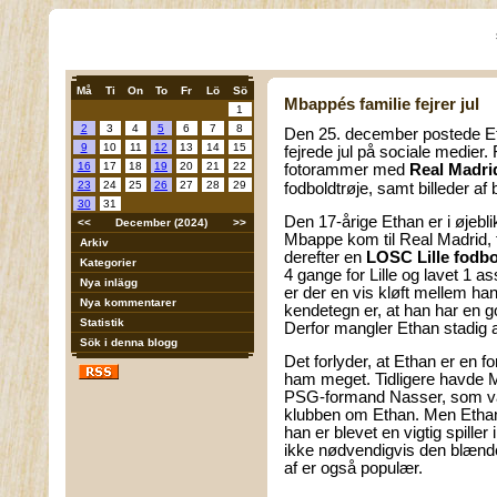
Må
Ti
On
To
Fr
Lö
Sö
Mbappés familie fejrer jul
1
2
3
4
5
6
7
8
Den 25. december postede Eth
9
10
11
12
13
14
15
fejrede jul på sociale medier
16
17
18
19
20
21
22
fotorammer med
Real Madri
23
24
25
26
27
28
29
fodboldtrøje
, samt billeder a
30
31
Den 17-årige Ethan er i øjebli
<<
December (2024)
>>
Mbappe kom til Real Madrid, 
Arkiv
derefter en
LOSC Lille fodbo
Kategorier
4 gange for Lille og lavet 1 
Nya inlägg
er der en vis kløft mellem h
Nya kommentarer
kendetegn er, at han har en go
Statistik
Derfor mangler Ethan stadig 
Sök i denna blogg
Det forlyder, at Ethan er en fo
ham meget. Tidligere havde
PSG-formand Nasser, som var 
klubben om Ethan. Men Ethan
han er blevet en vigtig spiller
ikke nødvendigvis den blænden
af er også populær.