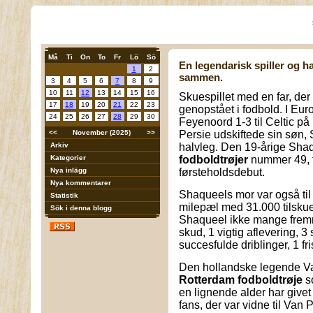
Må
Ti
On
To
Fr
Lö
Sö
En legendarisk spiller og 
1
2
sammen.
3
4
5
6
7
8
9
10
11
12
13
14
15
16
Skuespillet med en far, der
17
18
19
20
21
22
23
genopstået i fodbold. I E
24
25
26
27
28
29
30
Feyenoord 1-3 til Celtic 
<<
November (2025)
>>
Persie udskiftede sin søn,
Arkiv
halvleg. Den 19-årige Shaq
Kategorier
fodboldtrøjer
nummer 49, f
Nya inlägg
førsteholdsdebut.
Nya kommentarer
Shaqueels mor var også til 
Statistik
milepæl med 31.000 tilskue
Sök i denna blogg
Shaqueel ikke mange fremr
skud, 1 vigtig aflevering, 3 
succesfulde driblinger, 1 fr
Den hollandske legende Va
Rotterdam fodboldtrøje
so
en lignende alder har givet
fans, der var vidne til Van 