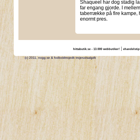
Shaqueel har dog stadig lan
far engang gjorde. I melle
taberrække på fire kampe, h
enormt pres.
|
hittabutik.se - 13.000 webbutiker!
ehandelstip
(c) 2011, nogg.se & fodboldtrojedk trojerudsalgdk